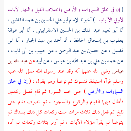
(
إن في خلق السماوات والأرض واختلاف الليل والنهار لآيات
لأولي الألباب
) أخبرنا الإمام
أبو علي الحسين بن محمد القاضي ،
أنا
أبو نعيم عبد الملك بن الحسين الاسفراييني ،
أنا
أبو عوانة
يعقوب بن إسحاق الحافظ ،
أنا
أحمد بن عبد الجبار ،
أنا
ابن
فضيل ،
عن
حصين بن عبد الرحمن ،
عن
حبيب بن أبي ثابت ،
عن
محمد بن علي بن عبد الله بن عباس ،
عن أبيه
عن
عبد الله بن
عباس
رضي الله عنهما أنه رقد عند رسول الله صلى الله عليه
وسلم فرآه استيقظ فتسوك ثم توضأ وهو يقول : (
إن في خلق
السماوات والأرض
) حتى ختم السورة ثم قام فصلى ركعتين
فأطال فيهما القيام والركوع والسجود ، ثم انصرف فنام حتى
نفخ ثم فعل ذلك ثلاث مرات ست ركعات كل ذلك يستاك ثم
يتوضأ ثم يقرأ هؤلاء الآيات ، ثم أوتر بثلاث ركعات ثم أتاه