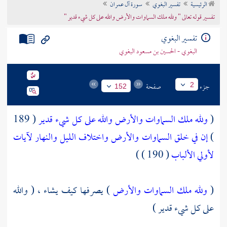
الرئيسية
تفسير البغوي
سورة آل عمران
تراجم الأعلام
تفسير قوله تعالى " ولله ملك السماوات والأرض والله على كل شيء قدير "
تفسير البغوي
البغوي - الحسين بن مسعود البغوي
جزء
صفحة
2
152
(
ولله ملك السماوات والأرض والله على كل شيء قدير
( 189
)
إن في خلق السماوات والأرض واختلاف الليل والنهار لآيات
لأولي الألباب
( 190 ) )
(
ولله ملك السماوات والأرض
) يصرفها كيف يشاء ، ( والله
على كل شيء قدير )