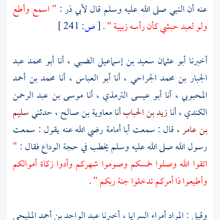
عنه أن النبي صلى الله عليه وسلم قال
لأبي ذر
:
" اسمع وأطع
ولو لعبد حبشي كأن رأسه زبيبة "
.
[
ص:
241 ]
أخبرنا
أبو عثمان سعيد بن إسماعيل الضبي ،
أنا
أبو محمد عبد
الجبار بن محمد الجراحي ،
أنا
أبو العباس ،
أنا
محمد بن أحمد
المحبوبي ،
أنا
أبو عيسى الترمذي ،
أنا
موسى بن عبد الرحمن
الكندي ،
أنا
زيد بن الحباب
أنا
معاوية بن صالح ،
حدثني
سليم
بن عامر ،
قال : سمعت
أبا أمامة
رضي الله عنه يقول : سمعت
رسول الله صلى الله عليه وسلم يخطب في حجة الوداع فقال :
"
اتقوا الله وصلوا خمسكم وصوموا شهركم وأدوا زكاة أموالكم
وأطيعوا ذا أمركم تدخلوا جنة ربكم "
.
وقيل : المراد أمراء السرايا ، أخبرنا
عبد الواحد بن أحمد المليحي