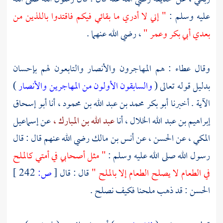
عليه وسلم :
" إني لا أدري ما بقائي فيكم فاقتدوا باللذين من
بعدي أبي بكر وعمر "
، رضي الله عنهما .
وقال
عطاء
: هم
المهاجرون
والأنصار
والتابعون لهم بإحسان
بدليل قوله تعالى (
والسابقون الأولون من المهاجرين والأنصار
)
الآية . أخبرنا
أبو بكر محمد بن عبد الله بن محمود ،
أنا
أبو إسحاق
إبراهيم بن عبد الله الخلال ،
أنا
عبد الله بن المبارك ،
عن
إسماعيل
المكي ،
عن
الحسن ،
عن
أنس بن مالك
رضي الله عنهم قال : قال
رسول الله صلى الله عليه وسلم :
" مثل أصحابي في أمتي كالملح
في الطعام لا يصلح الطعام إلا بالملح "
قال : قال
[
ص:
242 ]
الحسن
: قد ذهب ملحنا فكيف نصلح .