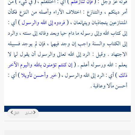
قوله عز وجل : (
فإن تنازعتم
) أي : اختلفتم ، ( في شيء ) من
أمر دينكم ، والتنازع : اختلاف الآراء وأصله من النزع فكأن
المتنازعين يتجاذبان ويتمانعان ، (
فردوه إلى الله والرسول
) أي :
إلى كتاب الله وإلى رسوله ما دام حيا وبعد وفاته إلى سنته ، والرد
إلى الكتاب والسنة واجب إن وجد فيهما ، فإن لم يوجد فسبيله
الاجتهاد . وقيل : الرد إلى الله تعالى والرسول أن يقول لما لا
يعلم : الله ورسوله أعلم . (
إن كنتم تؤمنون بالله واليوم الآخر
ذلك
) أي : الرد إلى الله والرسول ، (
خير وأحسن تأويلا
) أي :
أحسن مآلا وعاقبة .
السابق
التالي