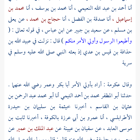
أنا
أحمد بن عبد الله النعيمي ،
أنا
محمد بن يوسف ،
أنا
محمد بن
إسماعيل ،
أنا
صدقة بن الفضل ،
أنا
حجاج بن محمد ،
عن
يعلى
بن مسلم ،
عن
سعيد بن جبير
عن
ابن عباس
، في قوله تعالى : (
وأطيعوا الرسول وأولي الأمر منكم
) قال : نزلت في
عبيد الله بن
حذافة بن قيس بن عدي
إذ بعثه النبي صلى الله عليه وسلم في
سرية
وقال
عكرمة
: أراد بأولي الأمر
أبا بكر
وعمر
رضي الله عنهما .
حدثنا
أبو المظفر محمد بن أحمد التيمي
أنا
أبو محمد عبد الرحمن بن
عثمان بن القاسم ،
أخبرنا
خيثمة بن سليمان بن حيدرة
الأطرابلسي ،
أنا
عمرو بن أبي عرزة
بالكوفة ،
أخبرنا
ثابت بن
موسى العابد ،
عن
سفيان بن عيينة
عن
عبد الملك بن عمير
عن
ربعي ،
عن
حذيفة
رضي الله عنه قال : قال رسول الله صلى الله