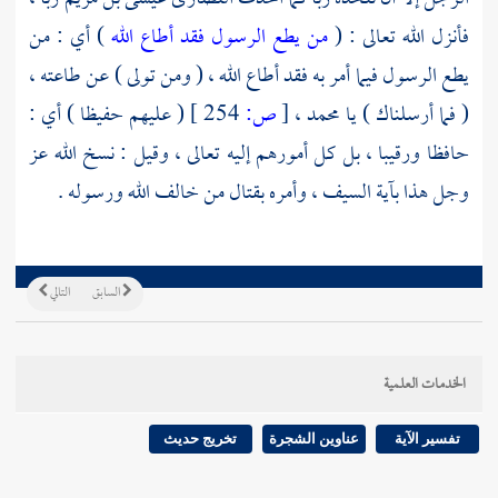
فأنزل الله تعالى : (
من يطع الرسول فقد أطاع الله
) أي : من
يطع الرسول فيما أمر به فقد أطاع الله ، ( ومن تولى ) عن طاعته ،
( فما أرسلناك ) يا
محمد ،
[
ص:
254 ]
( عليهم حفيظا ) أي :
حافظا ورقيبا ، بل كل أمورهم إليه تعالى ، وقيل : نسخ الله عز
وجل هذا بآية السيف ، وأمره بقتال من خالف الله ورسوله .
السابق
التالي
الخدمات العلمية
تفسير الآية
عناوين الشجرة
تخريج حديث