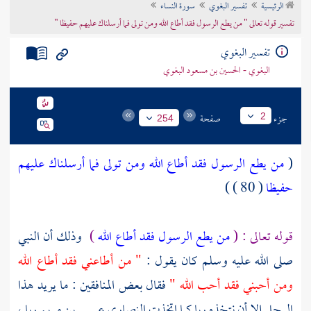
الرئيسية
تفسير البغوي
سورة النساء
تراجم الأعلام
تفسير قوله تعالى " من يطع الرسول فقد أطاع الله ومن تولى فما أرسلناك عليهم حفيظا "
تفسير البغوي
البغوي - الحسين بن مسعود البغوي
جزء
صفحة
2
254
(
من يطع الرسول فقد أطاع الله ومن تولى فما أرسلناك عليهم
حفيظا
( 80 ) )
قوله تعالى : (
من يطع الرسول فقد أطاع الله
)
وذلك أن النبي
صلى الله عليه وسلم كان يقول :
" من أطاعني فقد أطاع الله
ومن أحبني فقد أحب الله "
فقال بعض المنافقين : ما يريد هذا
الرجل إلا أن نتخذه ربا كما اتخذت
النصارى
عيسى بن مريم
ربا ،