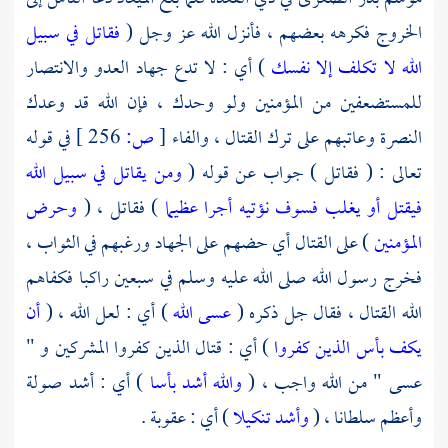
الخروج فكرهه بعضهم ، فأنزل الله عز وجل (
فقاتل في سبيل
الله لا تكلف إلا نفسك
) أي : لا تدع جهاد العدو والانتصار
للمستضعفين من المؤمنين ولو وحدك ، فإن الله قد وعدك
النصرة وعاتبهم على ترك القتال ، والفاء
[
ص:
256 ]
في قوله
تعالى : ( فقاتل ) جواب عن قوله (
ومن يقاتل في سبيل الله
فيقتل أو يغلب فسوف نؤتيه أجرا عظيما
) فقاتل ، (
وحرض
المؤمنين
) على القتال أي حضهم على الجهاد ورغبهم في الثواب ،
فخرج رسول الله صلى الله عليه وسلم في سبعين راكبا فكفاهم
الله القتال ، فقال جل ذكره (
عسى الله
) أي : لعل الله ، (
أن
يكف بأس الذين كفروا
) أي : قتال الذين كفروا المشركين و "
عسى " من الله واجب ، (
والله أشد بأسا
) أي : أشد صولة
وأعظم سلطانا ، (
وأشد تنكيلا
) أي : عقوبة .