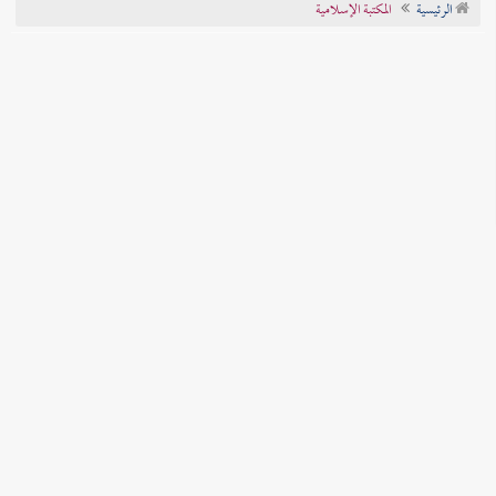
الرئيسية
المكتبة الإسلامية
تراجم الأعلام