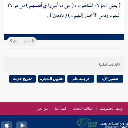
) يعني : هؤلاء المنافقون ، (
على ما أسروا في أنفسهم
) من موالاة
اليهود
ودس الأخبار إليهم ، ) ( نادمين ) .
السابق
التالي
الخدمات العلمية
تفسير الآية
ترجمة علم
عناوين الشجرة
تخريج حديث
وثيقة الخصوصية
اتفاقية الخدمة
اتصل بنا
من نحن