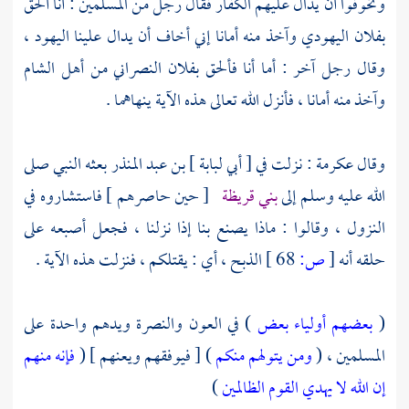
وتخوفوا أن يدال عليهم الكفار فقال رجل من المسلمين : أنا ألحق
بفلان اليهودي وآخذ منه أمانا إني أخاف أن يدال علينا
اليهود
،
وقال رجل آخر : أما أنا فألحق بفلان النصراني من أهل
الشام
وآخذ منه أمانا ، فأنزل الله تعالى هذه الآية ينهاهما .
وقال
عكرمة
: نزلت في [
أبي لبابة ] بن عبد المنذر
بعثه النبي صلى
الله عليه وسلم إلى
بني قريظة
[ حين حاصرهم ] فاستشاروه في
النزول ، وقالوا : ماذا يصنع بنا إذا نزلنا ، فجعل أصبعه على
حلقه أنه
[
ص:
68 ]
الذبح ، أي : يقتلكم ، فنزلت هذه الآية .
(
بعضهم أولياء بعض
) في العون والنصرة ويدهم واحدة على
المسلمين ، (
ومن يتولهم منكم
) [ فيوفقهم ويعنهم ] (
فإنه منهم
إن الله لا يهدي القوم الظالمين
)