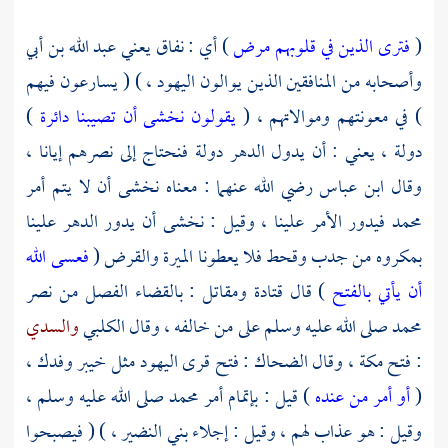
(
فترى الذين في قلوبهم مرض
) أي : نفاق يعني
عبد الله بن أبي
وأصحابه من المنافقين الذين يوالون
اليهود
، ) ( يسارعون فيهم
) في معونتهم وموالاتهم ، (
يقولون نخشى أن تصيبنا دائرة
)
دولة ، يعني : أن يدول الدهر دولة فنحتاج إلى نصرهم إيانا ،
وقال
ابن عباس
رضي الله عنهما : معناه نخشى أن لا يتم أمر
محمد
فيدور الأمر علينا ، وقيل : نخشى أن يدور الدهر علينا
بمكروه من جدب وقحط فلا يعطونا الميرة والقرض (
فعسى الله
أن يأتي بالفتح
) قال
قتادة
ومقاتل
: بالقضاء الفصل من نصر
محمد
صلى الله عليه وسلم على من خالفه ، وقال
الكلبي
والسدي
: فتح
مكة
، وقال
الضحاك
: فتح قرى
اليهود
مثل خيبر وفدك ،
(
أو أمر من عنده
) قيل : بإتمام أمر
محمد
صلى الله عليه وسلم ،
وقيل : هو عذاب لهم ، وقيل : إجلاء
بني النضير
، ) ( فيصبحوا