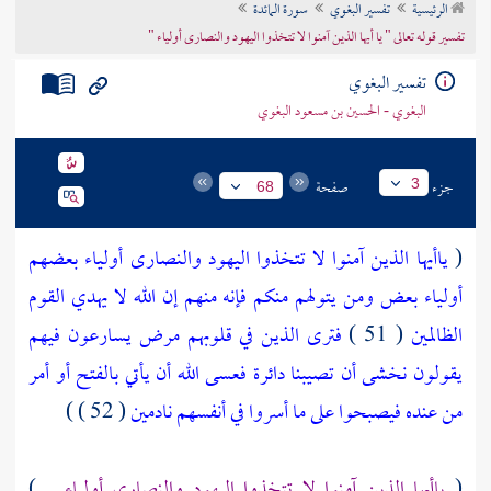
الرئيسية
تفسير البغوي
سورة المائدة
تراجم الأعلام
تفسير قوله تعالى " يا أيها الذين آمنوا لا تتخذوا اليهود والنصارى أولياء "
تفسير البغوي
البغوي - الحسين بن مسعود البغوي
جزء
صفحة
3
68
(
ياأيها الذين آمنوا لا تتخذوا اليهود والنصارى أولياء بعضهم
أولياء بعض ومن يتولهم منكم فإنه منهم إن الله لا يهدي القوم
الظالمين
( 51 )
فترى الذين في قلوبهم مرض يسارعون فيهم
يقولون نخشى أن تصيبنا دائرة فعسى الله أن يأتي بالفتح أو أمر
من عنده فيصبحوا على ما أسروا في أنفسهم نادمين
( 52 ) )
(
ياأيها الذين آمنوا لا تتخذوا اليهود والنصارى أولياء
)