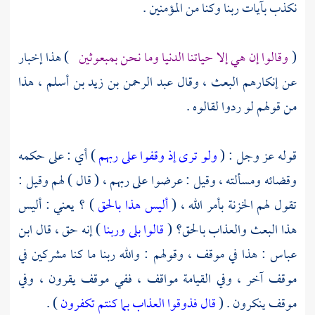
نكذب بآيات ربنا وكنا من المؤمنين .
(
وقالوا إن هي إلا حياتنا الدنيا وما نحن بمبعوثين
) هذا إخبار
عن إنكارهم البعث ، وقال
عبد الرحمن بن زيد بن أسلم
، هذا
من قولهم لو ردوا لقالوه .
قوله عز وجل : (
ولو ترى إذ وقفوا على ربهم
) أي : على حكمه
وقضائه ومسألته ، وقيل : عرضوا على ربهم ، ( قال ) لهم وقيل :
تقول لهم الخزنة بأمر الله ، (
أليس هذا بالحق
) ؟ يعني : أليس
هذا البعث والعذاب بالحق؟ (
قالوا بلى وربنا
) إنه حق ، قال
ابن
عباس
: هذا في موقف ، وقولهم : والله ربنا ما كنا مشركين في
موقف آخر ، وفي القيامة مواقف ، ففي موقف يقرون ، وفي
موقف ينكرون . (
قال فذوقوا العذاب بما كنتم تكفرون
) .