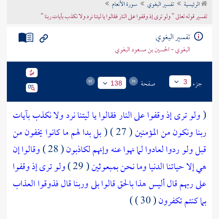
الرئيسية
تفسير البغوي
سورة الأنعام
تراجم الأعلام
تفسير قوله تعالى " ولو ترى إذ وقفوا على النار فقالوا يا ليتنا نرد ولا نكذب بآيات ربنا "
تفسير البغوي
البغوي - الحسين بن مسعود البغوي
جزء
صفحة
3
138
(
ولو ترى إذ وقفوا على النار فقالوا يا ليتنا نرد ولا نكذب بآيات
ربنا ونكون من المؤمنين
( 27 ) (
بل بدا لهم ما كانوا يخفون من
قبل ولو ردوا لعادوا لما نهوا عنه وإنهم لكاذبون
( 28 )
وقالوا إن
هي إلا حياتنا الدنيا وما نحن بمبعوثين
( 29 )
ولو ترى إذ وقفوا
على ربهم قال أليس هذا بالحق قالوا بلى وربنا قال فذوقوا العذاب
بما كنتم تكفرون
( 30 ) )