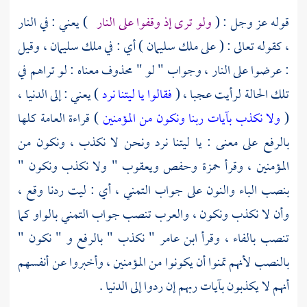
قوله عز وجل : (
ولو ترى إذ وقفوا على النار
) يعني : في النار
، كقوله تعالى : ( على ملك
سليمان
) أي : في ملك
سليمان
، وقيل
: عرضوا على النار ، وجواب " لو " محذوف معناه : لو تراهم في
تلك الحالة لرأيت عجبا ، (
فقالوا يا ليتنا نرد
) يعني : إلى الدنيا ،
(
ولا نكذب بآيات ربنا ونكون من المؤمنين
) قراءة العامة كلها
بالرفع على معنى : يا ليتنا نرد ونحن لا نكذب ، ونكون من
المؤمنين ، وقرأ
حمزة
وحفص
ويعقوب
" ولا نكذب ونكون "
بنصب الباء والنون على جواب التمني ، أي : ليت ردنا وقع ،
وأن لا نكذب ونكون ، والعرب تنصب جواب التمني بالواو كما
تنصب بالفاء ، وقرأ
ابن عامر
" نكذب " بالرفع و " نكون "
بالنصب لأنهم تمنوا أن يكونوا من المؤمنين ، وأخبروا عن أنفسهم
أنهم لا يكذبون بآيات ربهم إن ردوا إلى الدنيا .