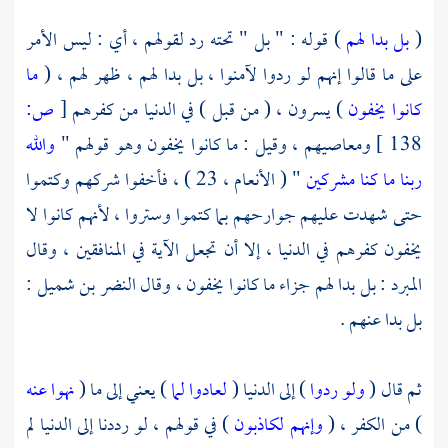
(
بل بدا لهم
) قوله : " بل " تحته رد لقولهم ، أي : ليس الأمر
على ما قالوا إنهم لو ردوا لآمنوا ، بل بدا لهم ، ظهر لهم ، (
ما
كانوا يخفون
) يسرون ، ( من قبل ) في الدنيا من كفرهم
[
ص:
138 ]
ومعاصيهم ، وقيل : ما كانوا يخفون وهو قولهم "
والله
ربنا ما كنا مشركين
" ( الأنعام ، 23 ) ، فأخفوا شركهم وكتموا
حتى شهدت عليهم جوارحهم بما كتموا وستروا ، لأنهم كانوا لا
يخفون كفرهم في الدنيا ، إلا أن تجعل الآية في المنافقين ، وقال
المبرد
: بل بدا لهم جزاء ما كانوا يخفون ، وقال
النضر بن شميل
:
بل بدا عنهم .
ثم قال (
ولو ردوا
) إلى الدنيا (
لعادوا لما
) يعني إلى ما (
نهوا عنه
) من الكفر ، (
وإنهم لكاذبون
) في قولهم ، لو رددنا إلى الدنيا لم