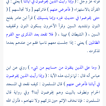
قوله عز وجل : (
وإذا رأيت الذين يخوضون في آياتنا
) يعني : في
القرآن بالاستهزاء (
فأعرض عنهم
) فاتركهم [ ولا تجالسهم ] (
حتى يخوضوا في حديث غيره وإما ينسينك
) قرأ
ابن عامر
بفتح
النون وتشديد السين وقرأ الآخرون بسكون النون وتخفيف
السين ، ( الشيطان ) نهينا ، (
فلا تقعد بعد الذكرى مع القوم
الظالمين
) يعني : إذا جلست معهم ناسيا فقم من عندهم بعدما
تذكرت .
(
وما على الذين يتقون من حسابهم من شيء
) روي عن
ابن
عباس
أنه قال : لما نزلت هذه الآية : (
وإذا رأيت الذين يخوضون
في آياتنا فأعرض عنهم
) قال المسلمون : كيف نقعد في
المسجد
الحرام
ونطوف بالبيت وهم يخوضون أبدا؟ وفي رواية قال
المسلمون : فإنا نخاف الإثم حين نتركهم ولا ننهاهم ، فأنزل الله