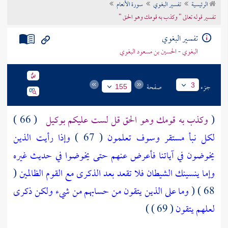
الرئيسية
تفسير البغوي
سورة الأنعام
تراجم الأعلام
تفسير قوله تعالى " وكذب به قومك وهو الحق "
تفسير البغوي
البغوي - الحسين بن مسعود البغوي
جزء
صفحة
3
155
(
وكذب به قومك وهو الحق قل لست عليكم بوكيل
( 66 )
لكل نبأ مستقر وسوف تعلمون
( 67 )
وإذا رأيت الذين
يخوضون في آياتنا فأعرض عنهم حتى يخوضوا في حديث غيره
وإما ينسينك الشيطان فلا تقعد بعد الذكرى مع القوم الظالمين
(
68 ) (
وما على الذين يتقون من حسابهم من شيء ولكن ذكرى
لعلهم يتقون
( 69 ) )