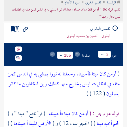
الرئيسية
تفسير البغوي
سورة الأنعام
تراجم الأعلام
تفسير قوله تعالى " أومن كان ميتا فأحييناه وجعلنا له نورا يمشي به في الناس كمن مثله في الظلمات
ليس بخارج منها "
تفسير البغوي
البغوي - الحسين بن مسعود البغوي
جزء
صفحة
3
185
(
أومن كان ميتا فأحييناه وجعلنا له نورا يمشي به في الناس كمن
مثله في الظلمات ليس بخارج منها كذلك زين للكافرين ما كانوا
يعملون
( 122 ) )
قوله عز وجل : (
أومن كان ميتا فأحييناه
) قرأ
نافع
" ميتا " و (
لحم أخيه ميتا
) ( الحجرات ، 12 ) و (
الأرض الميتة أحييناها
) (