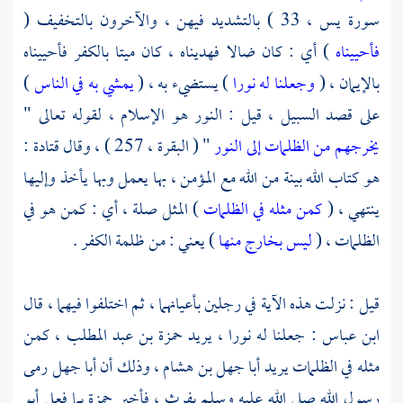
سورة يس ، 33 ) بالتشديد فيهن ، والآخرون بالتخفيف (
فأحييناه
) أي : كان ضالا فهديناه ، كان ميتا بالكفر فأحييناه
بالإيمان ، (
وجعلنا له نورا
) يستضيء به ، (
يمشي به في الناس
)
على قصد السبيل ، قيل : النور هو الإسلام ، لقوله تعالى "
يخرجهم من الظلمات إلى النور
" ( البقرة ، 257 ) ، وقال
قتادة
:
هو كتاب الله بينة من الله مع المؤمن ، بها يعمل وبها يأخذ وإليها
ينتهي ، (
كمن مثله في الظلمات
) المثل صلة ، أي : كمن هو في
الظلمات ، (
ليس بخارج منها
) يعني : من ظلمة الكفر .
قيل : نزلت هذه الآية في رجلين بأعيانهما ، ثم اختلفوا فيهما ، قال
ابن عباس
: جعلنا له نورا ، يريد
حمزة بن عبد المطلب
، كمن
مثله في الظلمات يريد
أبا جهل بن هشام
، وذلك أن
أبا جهل
رمى
رسول الله صلى الله عليه وسلم بفرث ، فأخبر حمزة بما فعل
أبو