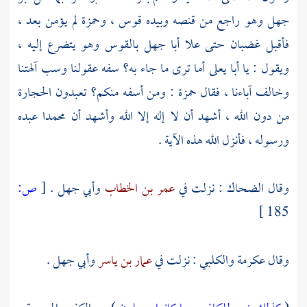
جهل
وهو راجع من قنصه وبيده قوس ،
وحمزة
لم يؤمن بعد ،
فأقبل غضبان حتى علا
أبا جهل
بالقوس وهو يتضرع إليه ،
ويقول : يا أبا يعلى أما ترى ما جاء به؟ سفه عقولنا وسب آلهتنا
وخالف آباءنا ، فقال
حمزة
: ومن أسفه منكم؟ تعبدون الحجارة
من دون الله ، أشهد أن لا إله إلا الله وأشهد أن
محمدا
عبده
ورسوله ، فأنزل الله هذه الآية .
وقال
الضحاك
: نزلت في
عمر بن الخطاب
وأبي جهل
.
[
ص:
185 ]
وقال
عكرمة
والكلبي
: نزلت في
عمار بن ياسر
وأبي جهل
.