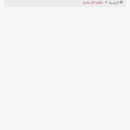
الرئيسية
المكتبة الإسلامية
تراجم الأعلام