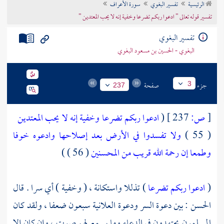
الرئيسية
تفسير البغوي
سورة الأعراف
تراجم الأعلام
تفسير قوله تعالى " ادعوا ربكم تضرعا وخفية إنه لا يحب المعتدين "
تفسير البغوي
البغوي - الحسين بن مسعود البغوي
جزء
صفحة
3
237
[
ص:
237 ]
(
ادعوا ربكم تضرعا وخفية إنه لا يحب المعتدين
( 55 )
ولا تفسدوا في الأرض بعد إصلاحها وادعوه خوفا
وطمعا إن رحمة الله قريب من المحسنين
( 56 ) )
(
ادعوا ربكم تضرعا
) تذللا واستكانة ، ( وخفية ) أي سرا . قال
الحسن
: بين دعوة السر ودعوة العلانية سبعون ضعفا ، ولقد كان
المسلمون يجتهدون في الدعاء وما يسمع لهم صوت ، وإن كان إلا