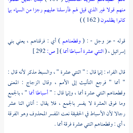
منهم قولا غير الذي قيل لهم فأرسلنا عليهم رجزا من السماء بما
كانوا يظلمون
( 162 ) )
قوله - عز وجل - : (
وقطعناهم
) أي : فرقناهم ، يعني
بني
إسرائيل
، (
اثنتي عشرة أسباطا أمما
)
[
ص:
292 ]
قال
الفراء
: إنما قال : " اثنتي عشرة " ، والسبط مذكر لأنه قال :
" أمما " فرجع التأنيث إلى الأمم ، وقال
الزجاج
: المعنى
وقطعناهم اثنتي عشرة أمما ، وإنما قال : "
أسباطا أمما
" ، بالجمع
وما فوق العشرة لا يفسر بالجمع ، فلا يقال : أتاني اثنا عشر
رجالا لأن الأسباط في الحقيقة نعت المفسر المحذوف وهو الفرقة
، أي : وقطعناهم اثنتي عشرة فرقة أمما .