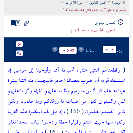
الرئيسية
تفسير البغوي
سورة الأعراف
تراجم الأعلام
تفسير قوله تعالى " وقطعناهم اثنتي عشرة أسباطا أمما "
تفسير البغوي
البغوي - الحسين بن مسعود البغوي
جزء
صفحة
3
292
(
وقطعناهم اثنتي عشرة أسباطا أمما وأوحينا إلى موسى إذ
استسقاه قومه أن اضرب بعصاك الحجر فانبجست منه اثنتا عشرة
عينا قد علم كل أناس مشربهم وظللنا عليهم الغمام وأنزلنا عليهم
المن والسلوى كلوا من طيبات ما رزقناكم وما ظلمونا ولكن
كانوا أنفسهم يظلمون
( 160 )
وإذ قيل لهم اسكنوا هذه القرية
وكلوا منها حيث شئتم وقولوا حطة وادخلوا الباب سجدا نغفر
لكم خطيئاتكم سنزيد المحسنين
( 161 )
فبدل الذين ظلموا