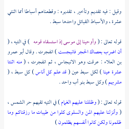
وقيل : فيه تقديم وتأخير ، تقديره : وقطعناهم أسباطا أمما اثنتي
عشرة ، والأسباط القبائل واحدها سبط .
قوله تعالى : (
وأوحينا إلى موسى إذ استسقاه قومه
) في التيه ، (
أن اضرب بعصاك الحجر فانبجست
) انفجرت . وقال
أبو عمرو
بن العلاء
: عرقت وهو الانبجاس ، ثم انفجرت ، (
منه اثنتا
عشرة عينا
) لكل سبط عين (
قد علم كل أناس
) كل سبط ، (
مشربهم
) وكل سبط بنو أب واحد .
قوله تعالى : (
وظللنا عليهم الغمام
) في التيه تقيهم حر الشمس ،
(
وأنزلنا عليهم المن والسلوى كلوا من طيبات ما رزقناكم وما
ظلمونا ولكن كانوا أنفسهم يظلمون
)