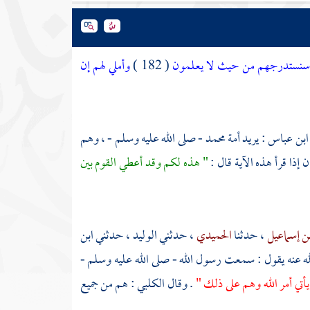
نا سنستدرجهم من حيث لا يعلمون
( 182 )
وأملي لهم إن
ابن عباس
: يريد أمة
محمد
- صلى الله عليه وسلم - ، وهم
ن إذا قرأ هذه الآية قال :
" هذه لكم وقد أعطي القوم بين
ن إسماعيل
، حدثنا
الحميدي
، حدثني
الوليد
، حدثني
ابن
ه عنه يقول : سمعت رسول الله - صلى الله عليه وسلم -
يأتي أمر الله وهم على ذلك "
. وقال
الكلبي
: هم من جميع