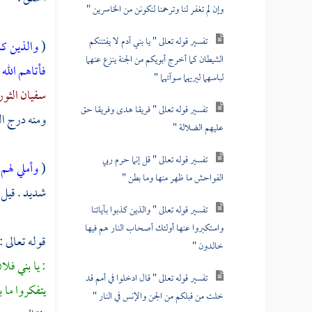
وإن لم تغفر لنا وترحمنا لنكونن من الخاسرين "
تفسير قوله تعالى " يا بني آدم لا يفتننكم
(
والذين كذ
الشيطان كما أخرج أبويكم من الجنة ينزع عنهما
فأتاهم الله
لباسهما ليريهما سوآتهما "
سفيان الثو
تفسير قوله تعالى " فريقا هدى وفريقا حق
ومنه درج ال
عليهم الضلالة "
تفسير قوله تعالى " قل إنما حرم ربي
(
وأملي لهم
الفواحش ما ظهر منها وما بطن "
شديد . قيل :
تفسير قوله تعالى " والذين كذبوا بآياتنا
واستكبروا عنها أولئك أصحاب النار هم فيها
قوله تعالى :
خالدون "
: يا بني فل
تفسير قوله تعالى " قال ادخلوا في أمم قد
يتفكروا ما
خلت من قبلكم من الجن والإنس في النار "