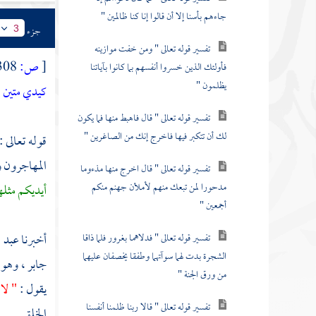
جاءهم بأسنا إلا أن قالوا إنا كنا ظالمين "
جزء
3
تفسير قوله تعالى " ومن خفت موازينه
[
ص:
308 ]
فأولئك الذين خسروا أنفسهم بما كانوا بآياتنا
يظلمون "
كيدي متين
)
تفسير قوله تعالى " قال فاهبط منها فما يكون
لك أن تتكبر فيها فاخرج إنك من الصاغرين "
قوله تعالى :
المهاجرون و
تفسير قوله تعالى " قال اخرج منها مذءوما
مدحورا لمن تبعك منهم لأملأن جهنم منكم
أيديكم مثله
أجمعين "
أخبرنا
عبد ا
تفسير قوله تعالى " فدلاهما بغرور فلما ذاقا
الشجرة بدت لهما سوآتهما وطفقا يخصفان عليهما
جابر
، وهو
من ورق الجنة "
يقول :
" لا
تفسير قوله تعالى " قالا ربنا ظلمنا أنفسنا
الخلق .