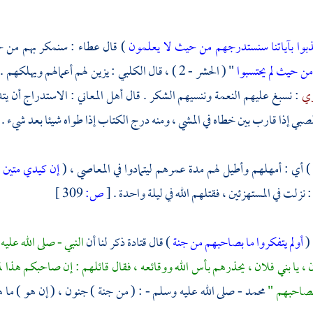
بوا بآياتنا سنستدرجهم من حيث لا يعلمون
) قال
عطاء
: سنمكر بهم من حي
 من حيث لم يحتسبوا
" ( الحشر - 2 ) ، قال
الكلبي
: يزين لهم أعمالهم ويهلكهم .
ري
: نسبغ عليهم النعمة وننسيهم الشكر . قال أهل المعاني : الاستدراج أن يتد
صبي إذا قارب بين خطاه في المشي ، ومنه درج الكتاب إذا طواه شيئا بعد شيء .
) أي : أمهلهم وأطيل لهم مدة عمرهم ليتمادوا في المعاصي ، (
إن كيدي متين
 نزلت في المستهزئين ، فقتلهم الله في ليلة واحدة .
[
ص:
309 ]
 (
أولم يتفكروا ما بصاحبهم من جنة
) قال
قتادة
ذكر لنا أن
النبي - صلى الله عليه
ان ، يا بني فلان ، يحذرهم بأس الله ووقائعه ، فقال قائلهم : إن صاحبكم هذا لم
 بصاحبهم "
محمد
- صلى الله عليه وسلم - : ( من جنة ) جنون ، ( إن هو ) ما ه