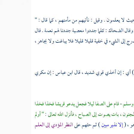
ث لا يعلمون . وقيل : نأتيهم من مأمنهم ، كما قال : "
 وقال
الضحاك
: كلما جددوا معصية جددنا لهم نعمة . قال
رج إلى الشيء في خفية قليلا قليلا فلا يباغت ولا يجاهر ،
) أي : إن أخذي قوي شديد ، قال
ابن عباس
: إن مكري
 وسلم - قام على
الصفا
ليلا فجعل يدعو
قريشا
فخذا فخذا
جنون ، بات يصوت إلى الصباح ، فأنزل الله تعالى : " أولم
و ، (
إلا نذير مبين
) ثم حثهم على
النظر المؤدي إلى العلم