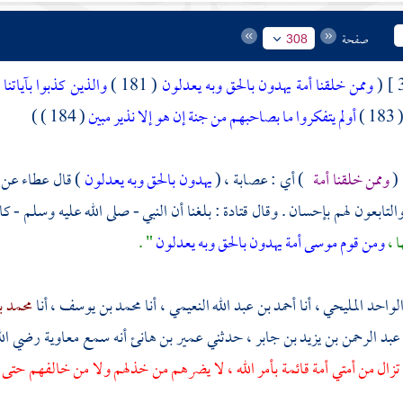
صفحة
308
(
وممن خلقنا أمة يهدون بالحق وبه يعدلون
( 181 )
والذين كذبوا بآيات
( 183 
أولم يتفكروا ما بصاحبهم من جنة إن هو إلا نذير مبين
( 184 ) )
 (
وممن خلقنا أمة
) أي : عصابة ، (
يهدون بالحق وبه يعدلون
) قال
عطاء
عن
التابعون لهم بإحسان . وقال
قتادة
: بلغنا أن النبي - صلى الله عليه وسلم - كا
ا ،
ومن قوم موسى أمة يهدون بالحق وبه يعدلون
" .
لواحد المليحي
، أنا
أحمد بن عبد الله النعيمي
، أنا
محمد بن يوسف
، أنا
محمد ب
 عبد
الرحمن بن يزيد بن جابر
، حدثني
عمير بن هانئ
أنه سمع
معاوية
رضي الل
 تزال من أمتي أمة قائمة بأمر الله ، لا يضرهم من خذلهم ولا من خالفهم حتى 