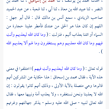
، حدثنا
محمد بن يوسف
، ثنا
محمد بن إسماعيل
، ثنا
محمد بن
النضر
، ثنا
عبيد الله بن معاذ
، ثنا أبي ، ثنا
شعبة
، عن
عبد الحميد
صاحب الزيادي
، سمع
أنس بن مالك
قال : قال
أبو جهل
:
اللهم إن كان هذا هو الحق من عندك فأمطر علينا حجارة من
السماء أو ائتنا بعذاب أليم ، فنزلت : (
وما كان الله ليعذبهم وأنت
فيهم وما كان الله معذبهم وهم يستغفرون وما لهم ألا يعذبهم الله
) .
قوله تعالى : (
وما كان الله ليعذبهم وأنت فيهم
) اختلفوا في معنى
هذه الآية ، فقال
محمد بن إسحاق
: هذا حكاية عن المشركين أنهم
قالوها وهي متصلة بالآية الأولى ، وذلك أنهم كانوا يقولون : إن
الله لا يعذبنا ونحن نستغفره ، ولا يعذب أمة ونبيها معها ، فقال
الله تعالى لنبيه - صلى الله عليه وسلم - يذكر جهالتهم وغرتهم