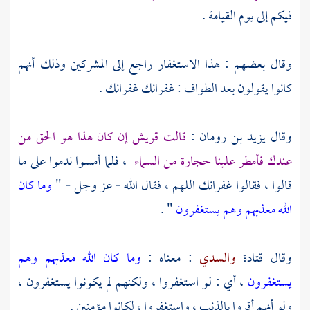
فيكم إلى يوم القيامة .
وقال بعضهم : هذا الاستغفار راجع إلى المشركين وذلك أنهم
كانوا يقولون بعد الطواف : غفرانك غفرانك .
وقال
يزيد بن رومان :
قالت
قريش
إن كان هذا هو الحق من
عندك فأمطر علينا حجارة من السماء
، فلما أمسوا ندموا على ما
قالوا ، فقالوا غفرانك اللهم ، فقال الله - عز وجل - "
وما كان
الله معذبهم وهم يستغفرون
" .
وقال
قتادة
والسدي
: معناه :
وما كان الله معذبهم وهم
يستغفرون
، أي : لو استغفروا ، ولكنهم لم يكونوا يستغفرون ،
ولو أنهم أقروا بالذنب ، واستغفروا ، لكانوا مؤمنين .