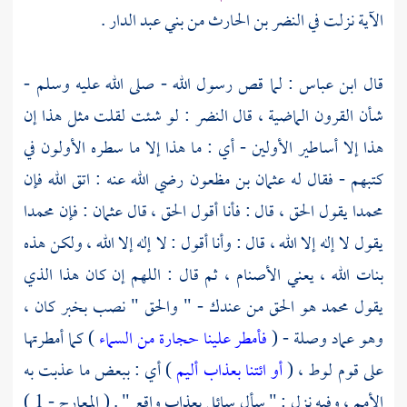
الآية نزلت في
النضر بن الحارث
من
بني عبد الدار .
قال
ابن عباس
: لما قص رسول الله - صلى الله عليه وسلم -
شأن القرون الماضية ، قال
النضر
: لو شئت لقلت مثل هذا إن
هذا إلا أساطير الأولين - أي : ما هذا إلا ما سطره الأولون في
كتبهم - فقال له
عثمان بن مظعون
رضي الله عنه : اتق الله فإن
محمدا
يقول الحق ، قال : فأنا أقول الحق ، قال
عثمان
: فإن
محمدا
يقول لا إله إلا الله ، قال : وأنا أقول : لا إله إلا الله ، ولكن هذه
بنات الله ، يعني الأصنام ، ثم قال : اللهم إن كان هذا الذي
يقول
محمد
هو الحق من عندك - " والحق " نصب بخبر كان ،
وهو عماد وصلة - (
فأمطر علينا حجارة من السماء
) كما أمطرتها
على قوم
لوط
، (
أو ائتنا بعذاب أليم
) أي : ببعض ما عذبت به
الأمم ، وفيه نزل : " سأل سائل بعذاب واقع " . ( المعارج - 1 )