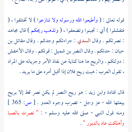
قوله تعالى : (
وأطيعوا الله ورسوله ولا تنازعوا
) لا تختلفوا ، (
فتفشلوا ) أي : تجبنوا وتضعفوا ، (
وتذهب ريحكم
) قال
مجاهد
: نصرتكم . وقال
السدي
: جراءتكم وجدكم . وقال
مقاتل بن
حيان
: حدتكم . وقال
النضر بن شميل
: قوتكم . وقال
الأخفش
: دولتكم . والريح ها هنا كناية عن نفاذ الأمر وجريانه على المراد
، تقول العرب : هبت ريح فلان إذا أقبل أمره على ما يريد .
قال
قتادة
وابن زيد
: هو ريح النصر لم يكن نصر قط إلا بريح
يبعثها الله - عز وجل - تضرب وجوه العدو .
[
ص:
365 ]
ومنه قول النبي - صلى الله عليه وسلم - :
" نصرت بالصبا
وأهلكت عاد بالدبور "
.