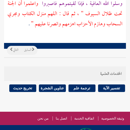
وسلوا الله العافية ، فإذا لقيتموهم فاصبروا
واعلموا أن الجنة
تحت ظلال السيوف " ، ثم قال : اللهم منزل الكتاب ومجري
السحاب وهازم الأحزاب اهزمهم وانصرنا عليهم "
.
السابق
التالي
الخدمات العلمية
تفسير الآية
ترجمة علم
عناوين الشجرة
تخريج حديث
وثيقة الخصوصية
اتفاقية الخدمة
اتصل بنا
من نحن