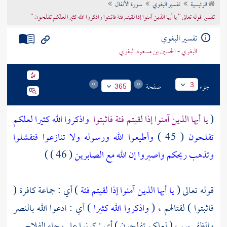
الرئيسية
تفسير البغوي
سورة الأنفال
تراجم الأعلام
تفسير قوله تعالى " يا أيها الذين آمنوا إذا لقيتم فئة فاثبتوا واذكروا الله كثيرا لعلكم تفلحون "
تفسير البغوي
البغوي - الحسين بن مسعود البغوي
جزء
صفحة
3
365
(
يا أيها الذين آمنوا إذا لقيتم فئة فاثبتوا
واذكروا الله كثيرا لعلكم
تفلحون
( 45 )
وأطيعوا الله ورسوله ولا تنازعوا فتفشلوا
وتذهب ريحكم واصبروا إن الله مع الصابرين
( 46 ) )
قوله تعالى (
يا أيها الذين آمنوا إذا لقيتم فئة
) أي : جماعة كافرة (
فاثبتوا ) لقتالهم ، (
واذكروا الله كثيرا
) أي : ادعوا الله بالنصر
والظفر بهم ، ( لعلكم تفلحون ) أي : كونوا على رجاء الفلاح .