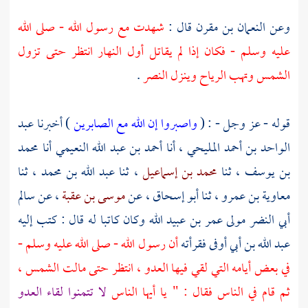
وعن
النعمان بن مقرن
قال :
شهدت مع رسول الله - صلى الله
عليه وسلم - فكان إذا لم يقاتل أول النهار انتظر حتى تزول
الشمس وتهب الرياح وينزل النصر
.
قوله - عز وجل - : (
واصبروا إن الله مع الصابرين
) أخبرنا
عبد
الواحد بن أحمد المليحي
، أنا
أحمد بن عبد الله النعيمي
أنا
محمد
بن يوسف
، ثنا
محمد بن إسماعيل
، ثنا
عبد الله بن محمد
، ثنا
معاوية بن عمرو
، ثنا
أبو إسحاق
، عن
موسى بن عقبة
، عن
سالم
أبي النضر مولى عمر بن عبيد الله
وكان كاتبا له قال : كتب إليه
عبد الله بن أبي أوفى
فقرأته
أن رسول الله - صلى الله عليه وسلم -
في بعض أيامه التي لقي فيها العدو ، انتظر حتى مالت الشمس ،
ثم قام في الناس فقال : " يا أيها الناس
لا تتمنوا لقاء العدو