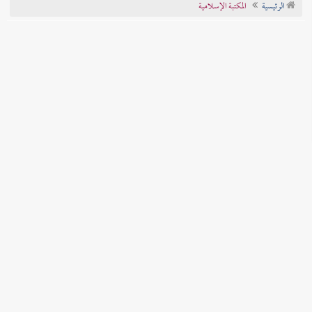
الرئيسية
المكتبة الإسلامية
تراجم الأعلام