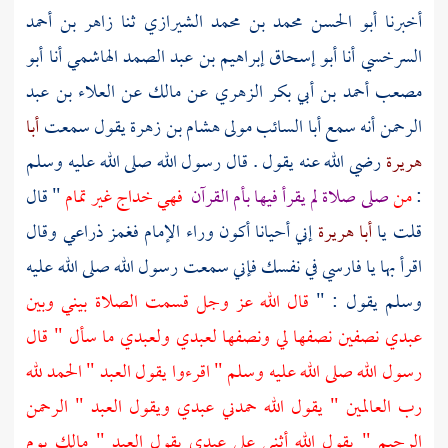
أخبرنا
أبو الحسن محمد بن محمد الشيرازي
ثنا
زاهر بن أحمد
السرخسي
أنا
أبو إسحاق إبراهيم بن عبد الصمد الهاشمي
أنا
أبو
مصعب أحمد بن أبي بكر الزهري
عن
مالك
عن
العلاء بن عبد
الرحمن
أنه سمع
أبا السائب مولى هشام بن زهرة
يقول سمعت
أبا
هريرة
رضي الله عنه يقول . قال رسول الله صلى الله عليه وسلم
:
من
صلى صلاة لم يقرأ فيها بأم القرآن
فهي خداج غير تمام
" قال
قلت يا
أبا هريرة
إني أحيانا أكون وراء الإمام فغمز ذراعي وقال
اقرأ بها يا فارسي في نفسك فإني سمعت رسول الله صلى الله عليه
وسلم يقول : "
قال الله عز وجل قسمت الصلاة بيني وبين
عبدي نصفين نصفها لي ونصفها لعبدي ولعبدي ما سأل " قال
رسول الله صلى الله عليه وسلم " اقرءوا يقول العبد " الحمد لله
رب العالمين " يقول الله حمدني عبدي ويقول العبد " الرحمن
الرحيم " يقول الله أثنى علي عبدي يقول العبد " مالك يوم