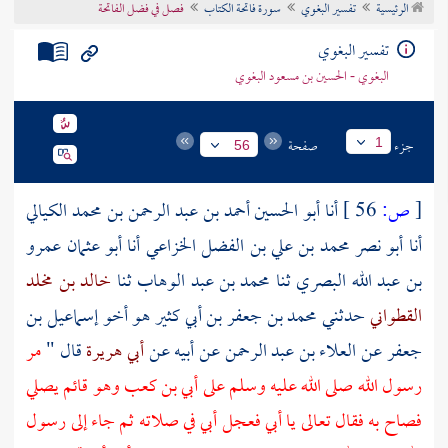
الرئيسية
تفسير البغوي
سورة فاتحة الكتاب
فصل في فضل الفاتحة
تراجم الأعلام
تفسير البغوي
البغوي - الحسين بن مسعود البغوي
جزء
صفحة
1
56
[
ص:
56 ]
أنا
أبو الحسين أحمد بن عبد الرحمن بن محمد الكيالي
أنا
أبو نصر محمد بن علي بن الفضل الخزاعي
أنا
أبو عثمان عمرو
بن عبد الله البصري
ثنا
محمد بن عبد الوهاب
ثنا
خالد بن مخلد
القطواني
حدثني
محمد بن جعفر بن أبي كثير
هو أخو
إسماعيل بن
جعفر
عن
العلاء بن عبد الرحمن
عن أبيه عن
أبي هريرة
قال "
مر
رسول الله صلى الله عليه وسلم على
أبي بن كعب
وهو قائم يصلي
فصاح به فقال تعالى يا أبي فعجل أبي في صلاته ثم جاء إلى رسول