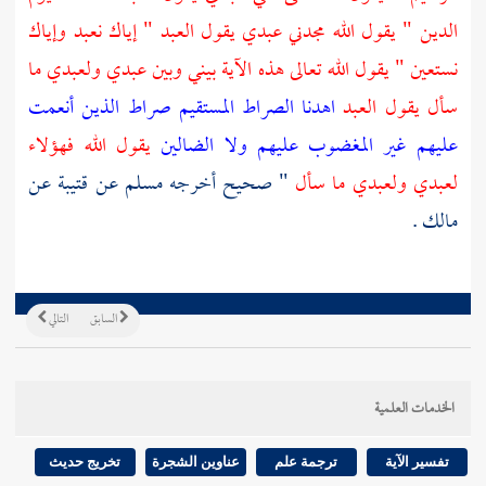
الدين " يقول الله مجدني عبدي يقول العبد " إياك نعبد وإياك
نستعين " يقول الله تعالى هذه الآية بيني وبين عبدي ولعبدي ما
سأل يقول العبد
اهدنا الصراط المستقيم
صراط الذين أنعمت
عليهم
غير المغضوب عليهم ولا الضالين
يقول الله فهؤلاء
لعبدي ولعبدي ما سأل
" صحيح أخرجه
مسلم
عن
قتيبة
عن
مالك
.
السابق
التالي
الخدمات العلمية
تفسير الآية
ترجمة علم
عناوين الشجرة
تخريج حديث