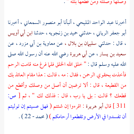
وصلها وصلته ومن قطعها بتته "
.
أخبرنا
عبد الواحد المليحي
، أنبأنا
أبو منصور السمعاني
، أخبرنا
أبو جعفر الرياني
، حدثني
حميد بن زنجويه
، حدثنا
ابن أبي أويس
، قال : حدثني
سليمان بن بلال ،
عن
معاوية بن أبي مزرد
، عن
سعيد بن يسار
، عن
أبي هريرة
رضي الله عنه أن رسول الله صلى
الله عليه وسلم قال :
" خلق الله الخلق فلما فرغ منه قامت الرحم
فأخذت بحقوي الرحمن ، فقال : مه ، قالت : هذا مقام العائذ بك
من القطيعة ، قال : ألا ترضين أن أصل من وصلك وأقطع من
قطعك ؟ قالت : بلى يا رب ، قال : فذلك لك " ، ثم
[
ص:
311 ]
قال
أبو هريرة
: اقرءوا إن شئتم (
فهل عسيتم إن توليتم
أن تفسدوا في الأرض وتقطعوا أرحامكم
)
( محمد - 22 ) .