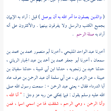
(
والذين يصلون ما أمر الله به أن يوصل
) قيل : أراد به الإيمان
بجميع الكتب والرسل ولا يفرقون بينهما . والأكثرون على أنه
أراد به
صلة الرحم
.
أخبرنا
عبد الواحد المليحي
، أخبرنا
أبو منصور محمد بن محمد بن
سمعان
، أخبرنا
أبو جعفر محمد بن أحمد بن عبد الجبار الرياني
،
حدثنا
حميد بن زنجويه ،
حدثنا
ابن أبي شيبة
، حدثنا
سفيان بن
عيينة
، عن
الزهري
، عن
أبي سلمة
أن
عبد الرحمن بن عوف
عاد
أبا الدرداء
فقال - يعني
عبد الرحمن
- : سمعت رسول الله صلى
الله عليه وسلم يقول : فيما يحكي عن ربه عز وجل :
" أنا الله ،
وأنا الرحمن ، وهي الرحم ، شققت لها من اسمي اسما ، فمن