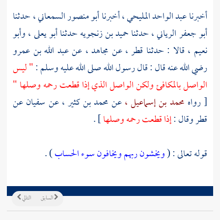
أخبرنا
عبد الواحد المليحي
، أخبرنا
أبو منصور السمعاني
، حدثنا
أبو جعفر الرياني
، حدثنا
حميد بن زنجويه
حدثنا
أبو يعلى ،
وأبو
نعيم ،
قالا : حدثنا
قطر
، عن
مجاهد
، عن
عبد الله بن عمرو
رضي الله عنه قال : قال رسول الله صلى الله عليه وسلم :
" ليس
الواصل بالمكافئ ولكن الواصل الذي إذا قطعت رحمه وصلها "
[ رواه
محمد بن إسماعيل ،
عن
محمد بن كثير ،
عن
سفيان
عن
قطر
وقال :
إذا قطعت رحمه وصلها
] .
قوله تعالى : (
ويخشون ربهم ويخافون سوء الحساب
) .
السابق
التالي