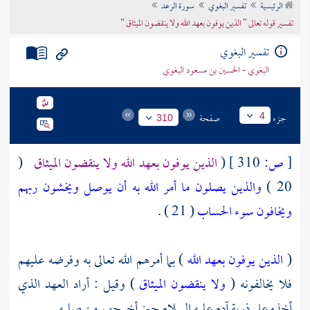
الرئيسية
تفسير البغوي
سورة الرعد
تراجم الأعلام
تفسير قوله تعالى " الذين يوفون بعهد الله ولا ينقضون الميثاق "
تفسير البغوي
البغوي - الحسين بن مسعود البغوي
جزء
صفحة
4
310
[
ص:
310 ]
(
الذين يوفون بعهد الله ولا ينقضون الميثاق
(
20 )
والذين يصلون ما أمر الله به أن يوصل ويخشون ربهم
ويخافون سوء الحساب
( 21 ) .
(
الذين يوفون بعهد الله
) بما أمرهم الله تعالى به وفرضه عليهم
فلا يخالفونه (
ولا ينقضون الميثاق
) وقيل : أراد العهد الذي
أخذه على ذرية
آدم
عليه السلام حين أخرجهم من صلبه .