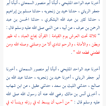
أخبرنا
عبد الواحد المليحي
، أنبأنا
أبو منصور السمعاني
، أنبأنا
أبو
جعفر
الرياني ، حدثنا
حميد بن زنجويه
، حدثنا
مسلم بن إبراهيم
، حدثنا
كثير بن عبد الله اليشكري
، حدثنا
الحسن بن عبد
الرحمن بن عوف ،
عن أبيه ، عن النبي صلى الله عليه وسلم قال :
"
ثلاثة تحت العرش يوم القيامة : القرآن يحاج العباد ، له ظهر
وبطن ، والأمانة ، والرحم تنادي ألا من وصلني وصله الله ومن
قطعني قطعه الله "
.
أخبرنا
عبد الواحد المليحي
، أنبأنا
أبو منصور السمعاني
، أخبرنا
أبو جعفر الرياني
، أخبرنا
حميد بن زنجويه
، حدثنا
عبد الله بن
صالح
، حدثني
الليث بن سعد
، حدثني
عقيل ،
عن
ابن شهاب
،
أخبرني
أنس بن مالك
رضي الله عنه أن رسول الله صلى الله
عليه وسلم قال :
" من أحب أن يبسط له في رزقه وينسأ له في