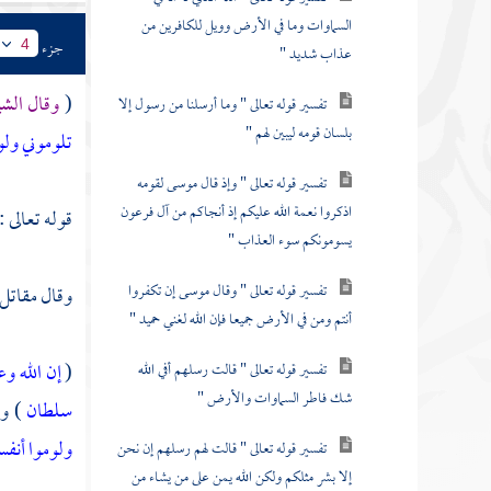
السماوات وما في الأرض وويل للكافرين من
جزء
4
عذاب شديد "
(
وقال الش
تفسير قوله تعالى " وما أرسلنا من رسول إلا
بلسان قومه ليبين لهم "
تلوموني ولو
تفسير قوله تعالى " وإذ قال موسى لقومه
اذكروا نعمة الله عليكم إذ أنجاكم من آل فرعون
قوله تعالى :
يسومونكم سوء العذاب "
تفسير قوله تعالى " وقال موسى إن تكفروا
وقال
مقاتل
أنتم ومن في الأرض جميعا فإن الله لغني حميد "
(
إن الله و
تفسير قوله تعالى " قالت رسلهم أفي الله
شك فاطر السماوات والأرض "
سلطان
) ول
ولوموا أنف
تفسير قوله تعالى " قالت لهم رسلهم إن نحن
إلا بشر مثلكم ولكن الله يمن على من يشاء من