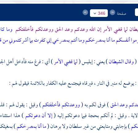
صفحة
346
يطان لما قضي الأمر إن الله وعدكم وعد الحق ووعدتكم فأخلفتكم
وما كان
موا أنفسكم ما أنا بمصرخكم وما أنتم بمصرخي إني كفرت بما أشركتموني من قب
 (
وقال الشيطان
) يعني : إبليس (
لما قضي الأمر
) أي : فرغ منه فأدخل أهل الجنة 
: يوضع له منبر في النار ، فيرقاه فيجتمع عليه الكفار باللائمة فيقول لهم :
عدكم وعد الحق
) فوفى لكم به (
ووعدتكم فأخلفتكم
) وقيل : يقول لهم : قل
اية . وقيل : لم آتكم بحجة فيما دعوتكم إليه (
إلا أن دعوتكم
) هذا استثناء
سكم
) بإجابتي ومتابعتي من غير سلطان ولا برهان (
ما أنا بمصرخكم
) بمغيثك