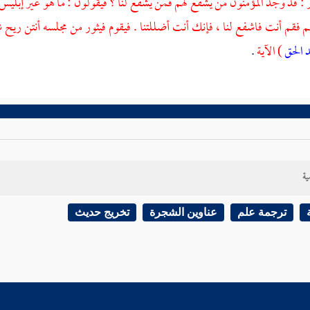
 : قد وجد المؤمنون من يشفع لهم فمن يشفع لنا ؟ فيقولون : ما هو غير إبليس ،
 فقم أنت فاشفع لنا ، فإنك أنت أضللتنا . فيقوم فيثور من مجلسه أنتن ري
 الحق
) الآية
.
ية
ترجمة علم
عناوين الشجرة
تخريج حديث