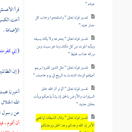
عباده "
قرأ
الأعمش
تفسير قوله تعالى " واستفتحوا وخاب كل
أخت الكسرة 
جبار عنيد "
الإضافة .
تفسير قوله تعالى " يتجرعه ولا يكاد يسيغه
ويأتيه الموت من كل مكان وما هو بميت ومن
(
إني كفرت 
ورائه عذاب غليظ "
تفسير قوله تعالى " مثل الذين كفروا بربهم
( إن الظالمي
أعمالهم كرماد اشتدت به الريح في يوم عاصف "
تفسير قوله تعالى " ألم تر أن الله خلق
أخبرنا
محمد 
السماوات والأرض بالحق إن يشأ يذهبكم ويأت
الله الخلال
،
بخلق جديد "
عن رسول الل
تفسير قوله تعالى " وقال الشيطان لما قضي
أن أقوم ، ف
الأمر إن الله وعدكم وعد الحق ووعدتكم