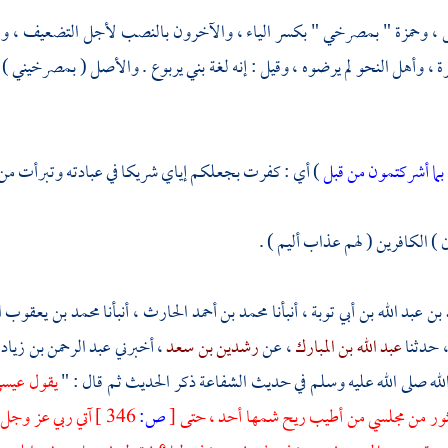
 ،
وحمزة
" بمصرخي " بكسر الياء ، والآخرون بالنصب لأجل التضعيف ، ومن 
، وأهل النحو لم يرضوه ، وقيل : إنه لغة بني يربوع . والأصل ( بمصرخيني ) 
بما أشركتمون من قبل
) أي : كفرت بجعلكم إياي شريكا في عبادته وتبرأت من
ن ) الكافرين ( لهم عذاب أليم ) .
بن عبد الله بن أبي توبة
، أنبأنا
محمد بن أحمد الحارث
، أنبأنا
محمد بن يعقوب 
 حدثنا
عبد الله بن المبارك
، عن
رشدين بن سعد
، أخبرني
عبد الرحمن بن زياد
ه صلى الله عليه وسلم في حديث الشفاعة ذكر الحديث ثم قال : "
يقول عيسى 
يثور من مجلسي من أطيب ريح شمها أحد ، حتى
[
ص:
346 ]
آتي ربي عز وجل 