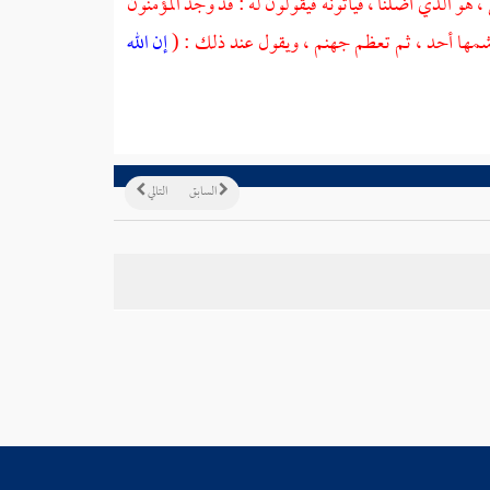
 هو الذي أضلنا ، فيأتونه فيقولون له : قد وجد المؤمنون
ح شمها أحد ، ثم تعظم جهنم ، ويقول عند ذلك : (
إن الله
السابق
التالي