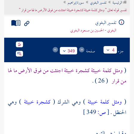
الرئيسية
تفسير البغوي
سورة إبراهيم
تراجم الأعلام
تفسير قوله تعالى " ومثل كلمة خبيثة كشجرة خبيثة اجتثت من فوق الأرض ما لها من قرار "
تفسير البغوي
البغوي - الحسين بن مسعود البغوي
جزء
صفحة
4
349
(
ومثل كلمة خبيثة كشجرة خبيثة اجتثت من فوق الأرض ما لها
من قرار
( 26 ) .
(
ومثل كلمة خبيثة
) وهي الشرك (
كشجرة خبيثة
) وهي
الحنظل .
[
ص:
349 ]
وقيل : هي الثوم .