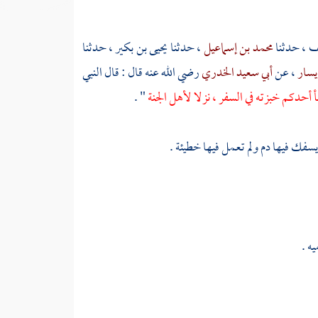
سف
، حدثنا
محمد بن إسماعيل
، حدثنا
يحيى بن بكير
، حدثنا
يسار
، عن
أبي سعيد الخدري
رضي الله عنه قال : قال النبي
أ أحدكم خبزته في السفر ، نزلا لأهل الجنة
" .
سفك فيها دم ولم تعمل فيها خطيئة .
ه .