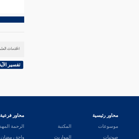
يقيموا الصلاة وينفقوا مما رزقناهم سرا وعلانية
من قبل أن يأتي يوم لا بيع فيه ولا خلال "
تفسير قوله تعالى " وإذ قال إبراهيم رب
اجعل هذا البلد آمنا واجنبني وبني أن نعبد
الأصنام "
الخدمات العلم
تفسير قوله تعالى " ربنا إني أسكنت من ذريتي
بواد غير ذي زرع عند بيتك المحرم "
تفسير الآية
تفسير قوله تعالى " ربنا إنك تعلم ما نخفي
وما نعلن وما يخفى على الله من شيء في الأرض
ولا في السماء "
تفسير قوله تعالى " رب اجعلني مقيم الصلاة
محاور رئيسية
محاور فرعية
ومن ذريتي ربنا وتقبل دعاء "
موسوعات
المكتبة
الرحمة المهد
تفسير قوله تعالى " مهطعين مقنعي رءوسهم
صوتيات
المواريث
واحة رمضان