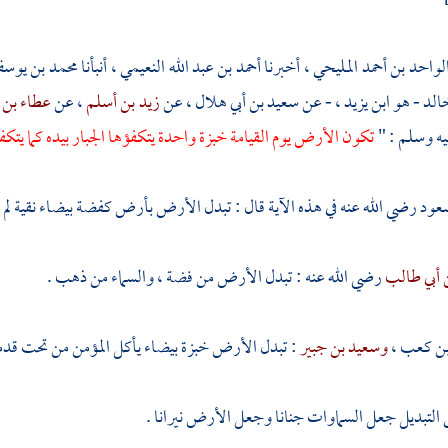
لواحد بن أحمد المليحي
، أخبرنا
أحمد بن عبد الله النعيمي
، أنبأنا
محمد بن يو
الد - هو ابن يزيد ،
- عن
سعيد بن أبي هلال
، عن
زيد بن أسلم
، عن
عطاء بن 
يه وسلم : "
تكون الأرض يوم القيامة خبزة واحدة يتكفؤها الجبار بيده كما يتكف
سعود
رضي الله عنه في هذه الآية قال : تبدل الأرض بأرض كفضة بيضاء نقية لم ي
 أبي طالب
رضي الله عنه : تبدل الأرض من فضة ، والسماء من ذهب .
بن كعب ،
وسعيد بن جبير
: تبدل الأرض خبزة بيضاء يأكل المؤمن من تحت قدمي
 التبديل جعل السماوات جنانا وجعل الأرض نيرانا .