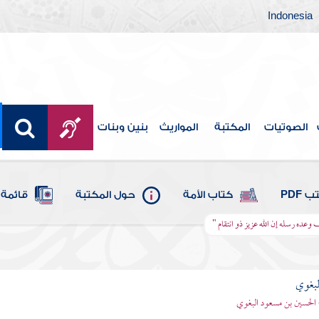
Indonesia
الصوتيات
المكتبة
المواريث
بنين وبنات
 PDF
كتاب الأمة
حول المكتبة
قائمة 
ف وعده رسله إن الله عزيز ذو انتقام "
لبغوي
 الحسين بن مسعود البغوي