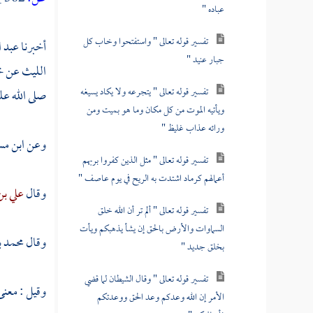
عباده "
تفسير قوله تعالى " واستفتحوا وخاب كل
أخبرنا
عبد ا
جبار عنيد "
الليث
عن
خ
تفسير قوله تعالى " يتجرعه ولا يكاد يسيغه
صلى الله عل
ويأتيه الموت من كل مكان وما هو بميت ومن
ورائه عذاب غليظ "
وعن
ابن م
تفسير قوله تعالى " مثل الذين كفروا بربهم
أعمالهم كرماد اشتدت به الريح في يوم عاصف "
وقال
علي بن
تفسير قوله تعالى " ألم تر أن الله خلق
السماوات والأرض بالحق إن يشأ يذهبكم ويأت
وقال
محمد 
بخلق جديد "
تفسير قوله تعالى " وقال الشيطان لما قضي
وقيل : معنى
الأمر إن الله وعدكم وعد الحق ووعدتكم