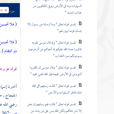
السماوات وما في الأرض وويل للكافرين من
جزء
4
عذاب شديد "
(
فلا تحسبن 
تفسير قوله تعالى " وما أرسلنا من رسول إلا
بلسان قومه ليبين لهم "
(
فلا تحسبن
تفسير قوله تعالى " وإذ قال موسى لقومه
اذكروا نعمة الله عليكم إذ أنجاكم من آل فرعون
ذو انتقام
) .
يسومونكم سوء العذاب "
تفسير قوله تعالى " وقال موسى إن تكفروا
قوله عز وج
أنتم ومن في الأرض جميعا فإن الله لغني حميد "
أخبرنا
إسماع
تفسير قوله تعالى " قالت رسلهم أفي الله
شك فاطر السماوات والأرض "
الحجاج
، حد
رضي الله عن
تفسير قوله تعالى " قالت لهم رسلهم إن نحن
إلا بشر مثلكم ولكن الله يمن على من يشاء من
ص:
362 ]