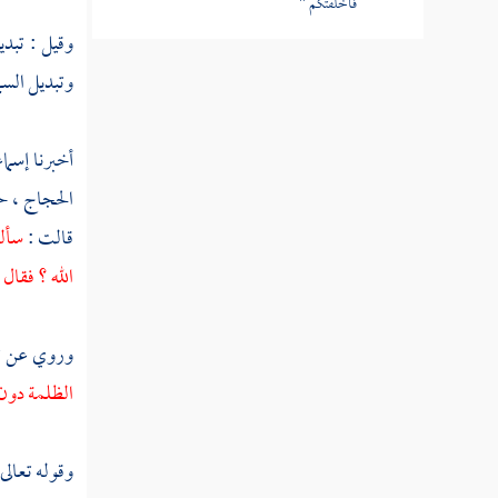
فأخلفتكم "
وقيل : تبدي
تفسير قوله تعالى " وأدخل الذين آمنوا
وتبديل السم
وعملوا الصالحات جنات تجري من تحتها الأنهار
خالدين فيها بإذن ربهم "
أخبرنا
إسما
تفسير قوله تعالى " تؤتي أكلها كل حين بإذن
ربها "
الحجاج
، ح
قالت :
سألت
تفسير قوله تعالى " ومثل كلمة خبيثة كشجرة
خبيثة اجتثت من فوق الأرض ما لها من قرار "
الله ؟ فقال
تفسير قوله تعالى " يثبت الله الذين آمنوا
وروي عن
ث
بالقول الثابت في الحياة الدنيا وفي الآخرة "
الظلمة دون
تفسير قوله تعالى " ألم تر إلى الذين بدلوا نعمة
الله كفرا وأحلوا قومهم دار البوار "
وقوله تعالى
تفسير قوله تعالى " قل لعبادي الذين آمنوا