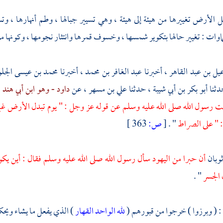
ل الأرض تغييرها من هيئة إلى هيئة ، وهي تسيير جبالها ، وطم أنهارها ، 
اوات : تغيير حالها بتكوير شمسها ، وخسوف قمرها وانتثار نجومها ، وكونها مر
عيل بن عبد القاهر
، أخبرنا
عبد الغافر بن محمد
، أخبرنا
محمد بن عيسى الج
دثنا
أبو بكر بن أبي شيبة
، حدثنا
علي بن مسهر
، عن
داود - وهو ابن أبي هند 
 رسول الله صلى الله عليه وسلم عن قوله عز وجل : " يوم تبدل الأرض غي
 : " على الصراط
" .
[
ص:
363 ]
وبان
أن حبرا من اليهود سأل رسول الله صلى الله عليه وسلم فقال : أين ي
 الجسر
" .
 : ( وبرزوا ) خرجوا من قبورهم (
لله الواحد القهار
) الذي يفعل ما يشاء ويحكم