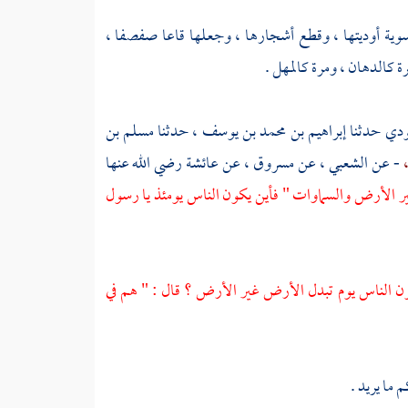
وتسوية أوديتها ، وقطع أشجارها ، وجعلها قاعا صفصفا ،
ة كالدهان ، ومرة كالمهل .
لودي
حدثنا
إبراهيم بن محمد بن يوسف
، حدثنا
مسلم بن
،
- عن
الشعبي
، عن
مسروق
، عن
عائشة
رضي الله عنها
ر الأرض والسماوات " فأين يكون الناس يومئذ يا رسول
كون الناس يوم تبدل الأرض غير الأرض ؟ قال : " هم في
 ما يريد .