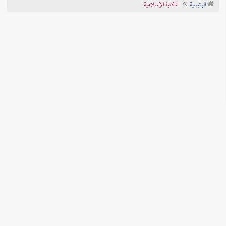
الرئيسية
المكتبة الإسلامية
تراجم الأعلام