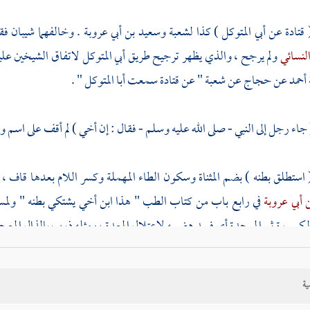
(
قتادة
عن
أبي المتوكل
) كذا
لشعبة
وسعيد بن أبي عروبة
. وخالفهما
شيبان
فق
لنسائي
ولم يرجح ، والذي يظهر ترجيح طريق
أبي المتوكل
لاتفاق الشيخين علي
أحمد
عن
حجاج
عن
شعبة
" عن
قتادة
سمعت
أبا المتوكل
" .
 جاء رجل إلى النبي - صلى الله عليه وسلم - فقال : إن أخي ) لم أقف على اسم وا
 استطلق بطنه ) بضم المثناة وسكون الطاء المهملة وكسر اللام بعدها قاف ، 
 أبي عروبة
في رابع باب من كتاب الطب " هذا ابن أخي يشتكي بطنه "
ولم
لمكسورة ثم الموحدة أي فسد هضمه لاعتلال المعدة ، ومثله ذرب بالذال المعجم
( فقال اسقه عسلا ) وعند
الإسماعيلي
من طريق
خالد بن الحارث
عن
شعبة
اس
ية
ندهم ، وظاهره الأمر بسقيه صرفا ، ويحتمل أن يكون ممزوجا .