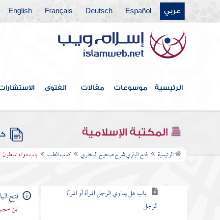
عربي
Español
Deutsch
Français
English
كتاب الأطعمة
كتاب العقيقة
كتاب الذبائح والصيد
الأضاحي
الرئيسية
موسوعات
مقالات
الفتوى
الاستشارات
كتاب الأشربة
المرضى
المكتبة الإسلامية
كتب
كتاب الطب
الرئيسية
فتح الباري شرح صحيح البخاري
كتاب الطب
باب دواء المبطون
باب ما أنزل الله داء إلا أنزل له شفاء
باب هل يداوي الرجل المرأة أو المرأة
فتح ال
الرجل
ابن حجر 