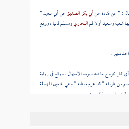
ال : " عن
قتادة
عن
أبي بكر الصديق
عن
أبي سعيد
"
ها
شعبة
وسعيد
أولا ثم
البخاري
ومسلم
ثانيا ، ووقع
حد منهما .
أي كثر خروج ما فيه ، يريد الإسهال . ووقع في رواية
سلم
من طريقه " قد عرب بطنه " وهي بالعين المهملة
ة بدل العين وزنا ومعنى .
قه العسل واللام عهدية ، والمراد عسل النحل ، وهو