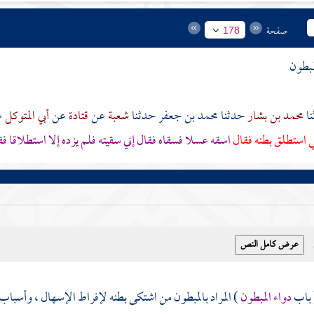
صفحة
178
مبطون
محمد بن بشار
حدثنا
محمد بن جعفر
حدثنا
شعبة
عن
قتادة
عن
أبي المتوكل
ع
 استطلق بطنه فقال
اسقه عسلا فسقاه فقال إني سقيته فلم يزده إلا استطلاق
 باب
دواء المبطون
) المراد بالمبطون من اشتكى بطنه لإفراط الإسهال ، وأسباب