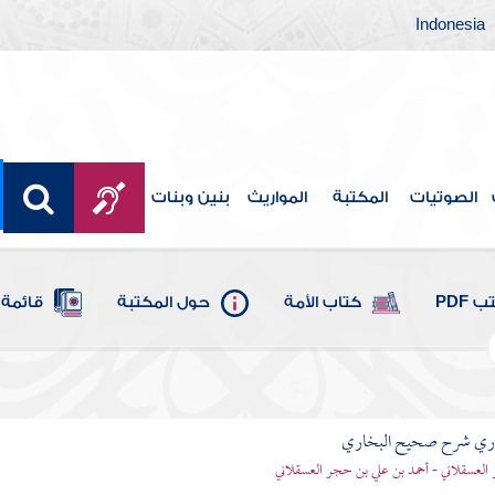
Indonesia
الصوتيات
المكتبة
المواريث
بنين وبنات
 PDF
كتاب الأمة
حول المكتبة
قائمة 
باري شرح صحيح البخاري
العسقلاني - أحمد بن علي بن حجر العسقلاني