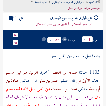
الرئيسية
فتح الباري شرح صحيح البخاري
كتاب التهجد
تراجم الأعلام
باب فضل من تعار من الليل فصلى
فتح الباري شرح صحيح البخاري
ابن حجر العسقلاني - أحمد بن علي بن حجر العسقلاني
جزء
صفحة
3
47
باب فضل من تعار من الليل فصلى
1103 حدثنا
صدقة بن الفضل
أخبرنا
الوليد هو ابن مسلم
حدثنا
الأوزاعي
قال حدثني
عمير بن هانئ
قال حدثني
جنادة بن
أبي أمية
حدثني
عبادة بن الصامت
عن النبي صلى الله عليه وسلم
قال
من تعار من الليل فقال لا إله إلا الله وحده لا شريك له له
الملك وله الحمد وهو على كل شيء قدير
الحمد لله وسبحان الله