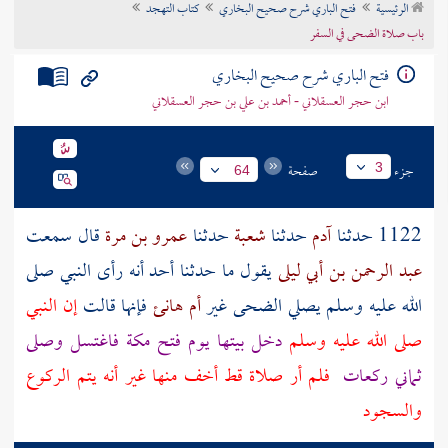
الرئيسية
فتح الباري شرح صحيح البخاري
كتاب التهجد
تراجم الأعلام
باب صلاة الضحى في السفر
فتح الباري شرح صحيح البخاري
ابن حجر العسقلاني - أحمد بن علي بن حجر العسقلاني
جزء
صفحة
3
64
1122 حدثنا
آدم
حدثنا
شعبة
حدثنا
عمرو بن مرة
قال سمعت
عبد الرحمن بن أبي ليلى
يقول ما حدثنا أحد أنه رأى النبي صلى
الله عليه وسلم يصلي الضحى غير
أم هانئ
فإنها قالت
إن النبي
صلى الله عليه وسلم
دخل بيتها يوم فتح
مكة
فاغتسل وصلى
ثماني ركعات
فلم أر صلاة قط أخف منها غير أنه يتم الركوع
والسجود