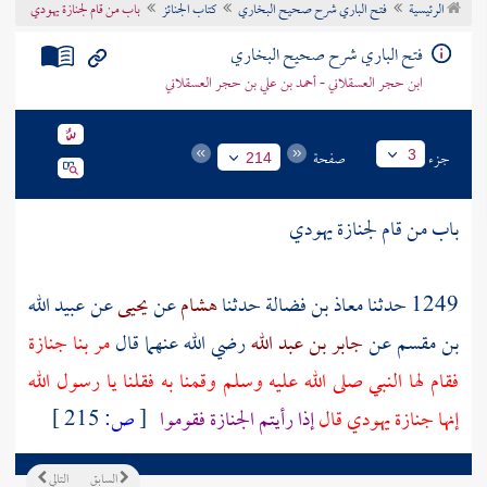
الرئيسية
فتح الباري شرح صحيح البخاري
كتاب الجنائز
باب من قام لجنازة يهودي
تراجم الأعلام
فتح الباري شرح صحيح البخاري
ابن حجر العسقلاني - أحمد بن علي بن حجر العسقلاني
جزء
صفحة
3
214
باب من قام لجنازة يهودي
1249 حدثنا
معاذ بن فضالة
حدثنا
هشام
عن
يحيى
عن
عبيد الله
بن مقسم
عن
جابر بن عبد الله
رضي الله عنهما قال
مر بنا جنازة
فقام لها النبي صلى الله عليه وسلم وقمنا به فقلنا يا رسول الله
إنها جنازة يهودي قال
إذا رأيتم الجنازة فقوموا
[
ص:
215 ]
السابق
التالي