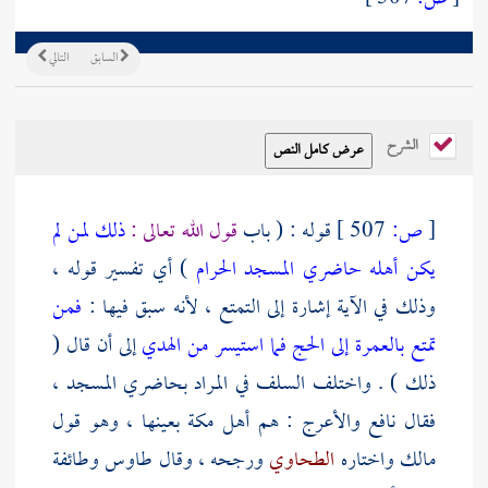
السابق
التالي
الشرح
[
ص:
507 ]
قوله : ( باب
قول الله تعالى :
ذلك لمن لم
يكن أهله حاضري المسجد الحرام
) أي تفسير قوله ،
وذلك في الآية إشارة إلى التمتع ، لأنه سبق فيها :
فمن
تمتع بالعمرة إلى الحج فما استيسر من الهدي
إلى أن قال (
ذلك ) . واختلف السلف في المراد بحاضري المسجد ،
فقال
نافع والأعرج
: هم
أهل مكة
بعينها ، وهو قول
مالك
واختاره
الطحاوي
ورجحه ، وقال
طاوس
وطائفة