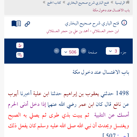
الرئيسية
فتح الباري شرح صحيح البخاري
كتاب الحج
تراجم الأعلام
باب الاغتسال عند دخول مكة
فتح الباري شرح صحيح البخاري
ابن حجر العسقلاني - أحمد بن علي بن حجر العسقلاني
جزء
صفحة
3
506
باب الاغتسال عند دخول
مكة
1498 حدثني
يعقوب بن إبراهيم
حدثنا
ابن علية
أخبرنا
أيوب
عن
نافع
قال كان
ابن عمر
رضي الله عنهما
إذا دخل أدنى
الحرم
أمسك عن التلبية
ثم يبيت
بذي طوى
ثم يصلي به الصبح
ويغتسل ويحدث أن نبي الله صلى الله عليه وسلم كان يفعل ذلك
[
ص:
507 ]