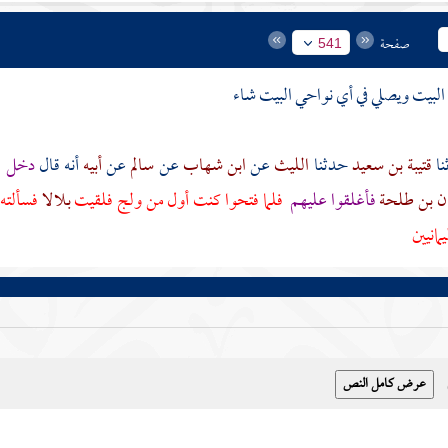
صفحة
541
البيت
ويصلي في أي نواحي
البيت
شاء
قتيبة بن سعيد
حدثنا
الليث
عن
ابن شهاب
عن
سالم
عن
أبيه
أنه قال
دخل ر
ان بن طلحة
فأغلقوا عليهم
فلما فتحوا كنت أول من ولج فلقيت
بلالا
فسألته
مانيين