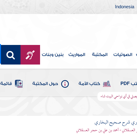
Indonesia
الصوتيات
المكتبة
المواريث
بنين وبنات
 PDF
كتاب الأمة
حول المكتبة
قائمة 
صلي في أي نواحي البيت شاء
باري شرح صحيح البخاري
العسقلاني - أحمد بن علي بن حجر العسقلاني