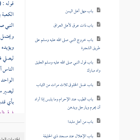
قوله : 
باب مهل أهل اليمن
الكعبة
ب
النبي ص
باب ذات عرق لأهل العراق
ويحتمل أ
باب خروج النبي صلى الله عليه وسلم على
ويؤيده 
طريق الشجرة
ليصلي ف
باب قول النبي صلى الله عليه وسلم العقيق
الناس أ
واد مبارك
الواحد 
باب غسل الخلوق ثلاث مرات من الثياب
ليصير مس
باب الطيب عند الإحرام وما يلبس إذا أراد
بأي قدر
أن يحرم ويترجل ويدهن
فوق ظه
باب من أهل ملبدا
فيما إذا 
باب الإهلال عند مسجد ذي الحليفة
الخدمات العلم