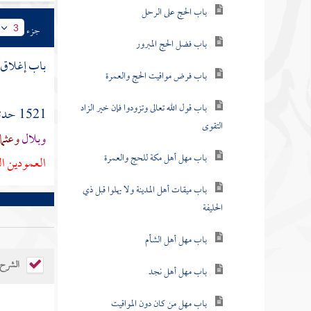
باب الحج على الرحل
جزء
3
باب فضل الحج المبرور
باب إغلاق
باب فرض مواقيت الحج والعمرة
باب قول الله تعالى وتزودوا فإن خير الزاد
1521 حدثنا
التقوى
وبلال
وعثم
باب مهل أهل مكة للحج والعمرة
العمودين الي
باب ميقات أهل المدينة ولا يهلوا قبل ذي
الحليفة
باب مهل أهل الشأم
الشرح
باب مهل أهل نجد
باب مهل من كان دون المواقيت