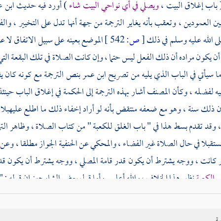
( باب إغلاق
البيت
،
ويصلي في أي نواحي
البيت
شاء
) أورد فيه حديث
ابن 
ين العمودين ، وتعقب بأنه يغاير الترجمة من جهة أنها تدل على التخيير ، وال
لى الله عليه وسلم في ذلك
[
ص:
542 ]
الموضع بعينه على سبيل الاتفاق لا ع
ن يكون مراده أن ذلك الفعل ليس حتما ، وإن كانت الصلاة في تلك البقعة التي
ما سيأتي في الباب الذي يليه من تصريح
ابن عمر
بنص الترجمة مع كونه كان يق
يه لفضله ، وكأن المصنف أشار بهذه الترجمة إلى الحكمة في إغلاق الباب حين
ن ذلك سنة ، وهو مع ضعفه منتقض بأنه لو أراد إخفاء ذلك ما اطلع عليه
بلا
، وقد تقدم بسط هذا في " باب الغلق
للكعبة
" من كتاب الصلاة ، وظاهر التر
تقبلا في حال الصلاة غير الفضاء ، والمحكي عن الحنفية الجواز مطلقا ، وعن
 كانت ، ووجه يشترط أن يكون قدر قامة المصلي ، ووجه يشترط أن يكون ق
ر
الكعبة
نظير هذا الخلاف ، والله أعلم . وأما قول بعض الشارحين إن قوله : 
كان
البيت
مفتوحا ففيه نظر ، لأنه جعله حيث يغلق الباب ، وبعد الغلق لا توق
ية