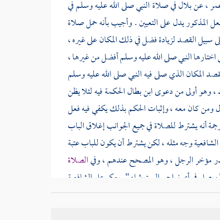
عمر
، عن
بلال
في صلاة النبي صلى الله عليه وسلم في
فعل المذكور يدل على التعيين . وأجيب بأنه حمل صلاة
لى سبيل القصد لزيادة فضل في ذلك المكان على غيره ،
 اختارها النبي صلى الله عليه وسلم أفضل من غيرها ،
صد المكان الذي صلى فيه النبي صلى الله عليه وسلم
ئذ ، وهو أولى من دعوى
ابن بطال
الحكمة فيه لئلا يظن
ل
ومن كان معه ، وإثبات الحكم بذلك يكفي فيه فعل
جمة أنه يشترط للصلاة في جميع الجوانب إغلاق الباب
 الشافعية وجه مثله ، لكن يشترط أن يكون للباب عتبة
در مؤخر الرجل ، وهو المصحح عندهم ، وفي
الصلاة
" ويصلي في أي نواحي
البيت
شاء " . يعكر على الشافعية
ف عندهم في الصحة .