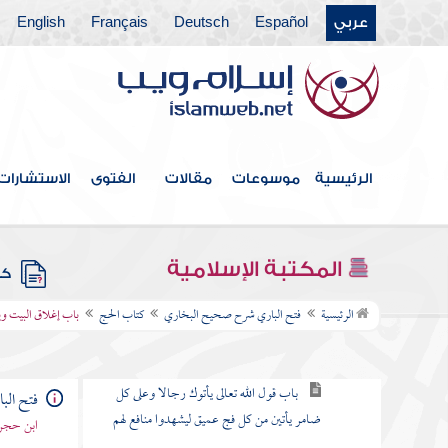
عربي
Español
Deutsch
Français
English
كتاب التهجد
كتاب فضل الصلاة في مسجد مكة والمدينة
كتاب العمل في الصلاة
كتاب السهو
الرئيسية
موسوعات
مقالات
الفتوى
الاستشارات
كتاب الجنائز
كتاب الزكاة
المكتبة الإسلامية
كتب
كتاب الحج
الرئيسية
فتح الباري شرح صحيح البخاري
كتاب الحج
باب إغلاق البيت وي
باب وجوب الحج وفضله
باب قول الله تعالى يأتوك رجالا وعلى كل
فتح ال
ضامر يأتين من كل فج عميق ليشهدوا منافع لهم
ابن حجر 