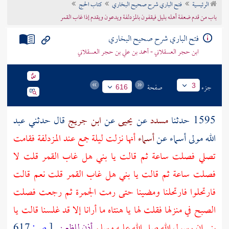
الرئيسية
فتح الباري شرح صحيح البخاري
كتاب الحج
تراجم الأعلام
باب من قدم ضعفة أهله بليل فيقفون بالمزدلفة ويدعون ويقدم إذا غاب القمر
فتح الباري شرح صحيح البخاري
ابن حجر العسقلاني - أحمد بن علي بن حجر العسقلاني
جزء
صفحة
3
616
1595 حدثنا
مسدد
عن
يحيى
عن
ابن جريج
قال حدثني
عبد
الله
مولى
أسماء
عن
أسماء
أنها نزلت ليلة
جمع
عند
المزدلفة
فقامت
تصلي فصلت ساعة ثم قالت يا بني هل غاب القمر قلت لا
فصلت ساعة ثم قالت يا بني هل غاب القمر قلت نعم قالت
فارتحلوا فارتحلنا ومضينا حتى رمت
الجمرة
ثم رجعت فصلت
الصبح في منزلها فقلت لها يا هنتاه ما أرانا إلا قد غلسنا قالت يا
بني إن رسول الله صلى الله عليه وسلم
أذن للظعن
[
ص:
617