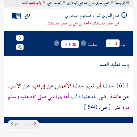
الرئيسية
فتح الباري شرح صحيح البخاري
كتاب الحج
باب تقليد الغنم
تراجم الأعلام
فتح الباري شرح صحيح البخاري
ابن حجر العسقلاني - أحمد بن علي بن حجر العسقلاني
جزء
صفحة
3
639
باب تقليد الغنم
1614 حدثنا
أبو نعيم
حدثنا
الأعمش
عن
إبراهيم
عن
الأسود
عن
عائشة
رضي الله عنها قالت
أهدى النبي صلى الله عليه وسلم
مرة غنما
[
ص:
640 ]
السابق
التالي