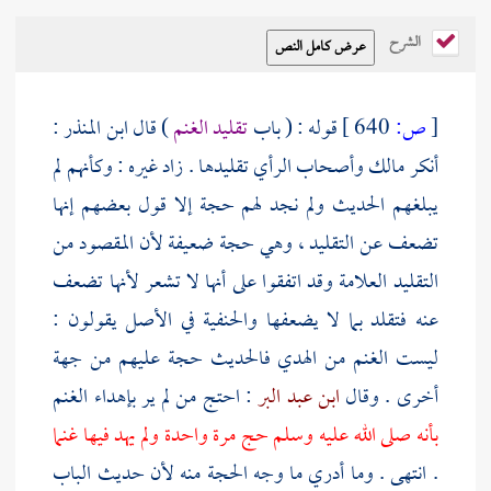
الشرح
[
ص:
640 ]
قوله : ( باب
تقليد الغنم
) قال
ابن المنذر
:
أنكر
مالك
وأصحاب الرأي تقليدها . زاد غيره : وكأنهم لم
يبلغهم الحديث ولم نجد لهم حجة إلا قول بعضهم إنها
تضعف عن التقليد ، وهي حجة ضعيفة لأن المقصود من
التقليد العلامة وقد اتفقوا على أنها لا تشعر لأنها تضعف
عنه فتقلد بما لا يضعفها والحنفية في الأصل يقولون :
ليست الغنم من الهدي فالحديث حجة عليهم من جهة
أخرى . وقال
ابن عبد البر
: احتج من لم ير بإهداء الغنم
بأنه صلى الله عليه وسلم حج مرة واحدة ولم يهد فيها غنما
. انتهى . وما أدري ما وجه الحجة منه لأن حديث الباب