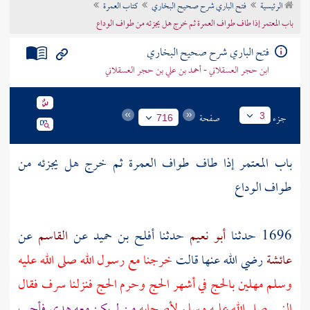
الرئيسية
فتح الباري شرح صحيح البخاري
كتاب العمرة
تراجم الأعلام
باب المعتمر إذا طاف طواف العمرة ثم خرج هل يجزئه من طواف الوداع
فتح الباري شرح صحيح البخاري
ابن حجر العسقلاني - أحمد بن علي بن حجر العسقلاني
جزء
صفحة
3
716
باب المعتمر إذا طاف طواف العمرة ثم خرج هل يجزئه من
طواف الوداع
1696 حدثنا
أبو نعيم
حدثنا
أفلح بن حميد
عن
القاسم
عن
عائشة
رضي الله عنها قالت
خرجنا مع رسول الله صلى الله عليه
وسلم مهلين بالحج في أشهر الحج وحرم الحج فنزلنا
سرف
فقال
النبي صلى الله عليه وسلم لأصحابه
من لم يكن معه هدي فأحب