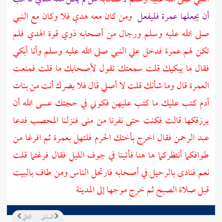
أن يجعلها عمرة فليفعل
ومن كان معه هدي فلا وكان مع النبي
صلى الله عليه وسلم ورجال من أصحابه ذوي قوة الهدي فلم
تكن لهم عمرة فدخل علي النبي صلى الله عليه وسلم وأنا أبكي
فقال ما يبكيك قلت سمعتك تقول لأصحابك ما قلت فمنعت
العمرة قال وما شأنك قلت لا أصلي قال فلا يضرك أنت من بنات
آدم
كتب عليك ما كتب عليهن فكوني في حجتك عسى الله أن
يرزقكها قالت فكنت حتى نفرنا من
منى
فنزلنا
المحصب
فدعا
عبد الرحمن
فقال اخرج بأختك
الحرم
فلتهل بعمرة ثم افرغا من
طوافكما أنتظركما ها هنا فأتينا في جوف الليل فقال فرغتما قلت
نعم فنادى بالرحيل في أصحابه فارتحل الناس ومن طاف
بالبيت
قبل صلاة الصبح ثم خرج موجها إلى
المدينة
السابق
التالي