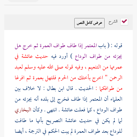
الشرح
قوله : ( باب
المعتمر إذا طاف طواف العمرة ثم خرج هل
يجزئه من طواف الوداع
) أورد فيه
حديث
عائشة
في
عمرتها من
التنعيم
، وفيه قوله صلى الله عليه وسلم
لعبد
الرحمن
" اخرج بأختك من الحرم فلتهل بعمرة ثم افرغا
من طوافكما :
الحديث . قال
ابن بطال
: لا خلاف بين
العلماء أن المعتمر إذا طاف فخرج إلى بلده أنه يجزئه من
طواف الوداع ، كما فعلت
عائشة
. انتهى . وكأن
البخاري
لما لم يكن في حديث
عائشة
التصريح بأنها ما طافت
للوداع بعد طواف العمرة لم يبت الحكم في الترجمة ، أيضا