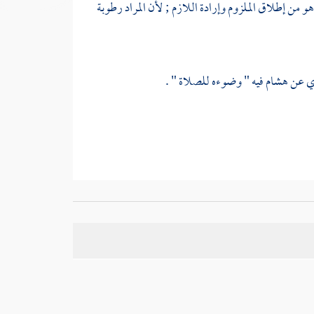
 من إطلاق الملزوم وإرادة اللازم ; لأن المراد رطوبة
ي
عن
هشام
فيه " وضوءه للصلاة " .
للدين الاغتسال .
رع أو من اجتهاد الأئمة . وقال
ابن التين
: ضبطناه بفتح