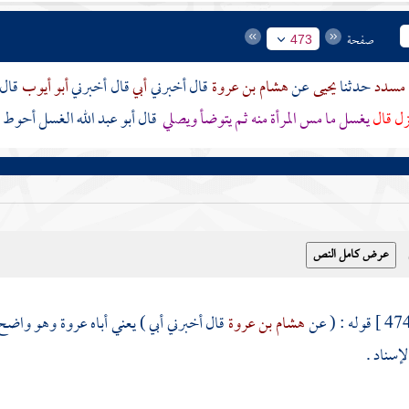
صفحة
473
مسدد
حدثنا
يحيى
عن
هشام بن عروة
قال أخبرني
أبي
قال أخبرني
أبو أيوب
قال
نزل قال
يغسل ما مس المرأة منه ثم يتوضأ ويصلي
قال أبو عبد الله الغسل أحوط و
قوله : ( عن
هشام بن عروة
قال أخبرني أبي ) يعني أباه
عروة
وهو واضح و
لإسناد .