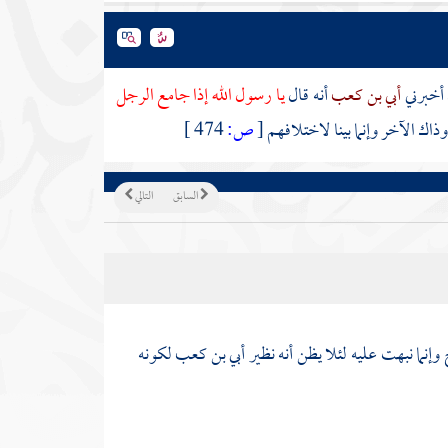
 أخبرني
أبي بن كعب
أنه قال
يا رسول الله إذا جامع الرجل
ذاك الآخر وإنما بينا لاختلافهم
[
ص:
474 ]
السابق
التالي
إنما نبهت عليه لئلا يظن أنه نظير
أبي بن كعب
لكونه