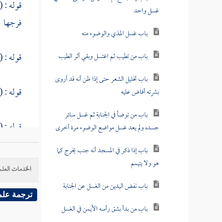
قوله : (
غسل واحد
فرجها
باب غسل المذي والوضوء منه
باب من تطيب ثم اغتسل وبقي أثر الطيب
قوله : 
باب تخليل الشعر حتى إذا ظن أنه قد أروى
بشرته أفاض عليه
قوله : (
باب من توضأ في الجنابة ثم غسل سائر
جسده ولم يعد غسل مواضع الوضوء مرة أخرى
قوله : (
باب إذا ذكر في المسجد أنه جنب يخرج كما
هو ولا يتيمم
قوله : (
الخدمات العلم
باب نفض اليدين من الغسل عن الجنابة
قوله : (
ترجمة علم
باب من بدأ بشق رأسه الأيمن في الغسل
الخاء فع