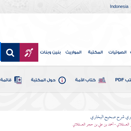
Indonesia
الصوتيات
المكتبة
المواريث
بنين وبنات
 PDF
كتاب الأمة
حول المكتبة
قائمة 
من فرج المرأة
باري شرح صحيح البخاري
العسقلاني - أحمد بن علي بن حجر العسقلاني