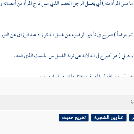
 ما مس المرأة منه ) أي يغسل الرجل العضو الذي مس فرج المرأة من أعضائه وهو
( ثم يتوضأ ) صريح في تأخير الوضوء عن غسل الذكر زاد
عبد الرزاق
عن
الثور
 ويصلي ) هو أصرح في الدلالة على ترك الغسل من الحديث الذي قبله .
 قال
أبو عبد الله
) والمصنف وقائل ذلك هو الراوي عنه .
 الغسل أحوط ) أي على تقدير أن لا يثبت الناسخ ولا يظهر الترجيح فالاحتياط 
ية
 الأخير ) كذا
لأبي ذر
ولغيره " الآخر " بالمد بغير ياء أي آخر الأمرين من الشا
عناوين الشجرة
تخريج حديث
لى هذا الإشارة في قوله " وذاك " إلى حديث الباب