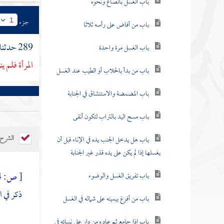
باب من أفاض على رأسه ثلاثا
جزء
1
باب الغسل مرة واحدة
289 حدثنا
المرأة فلم ي
باب من بدأ بالحلاب أو الطيب عند الغسل
باب المضمضة والاستنشاق في الجنابة
باب مسح اليد بالتراب لتكون أنقى
باب هل يدخل الجنب يده في الإناء قبل أن
الشرح
يغسلها إذا لم يكن على يده قذر غير الجنابة
باب تفريق الغسل والوضوء
[
ص:
474 ]
باب من أفرغ بيمينه على شماله في الغسل
ذكر في ا
باب إذا جامع ثم عاد ومن دار على نسائه في