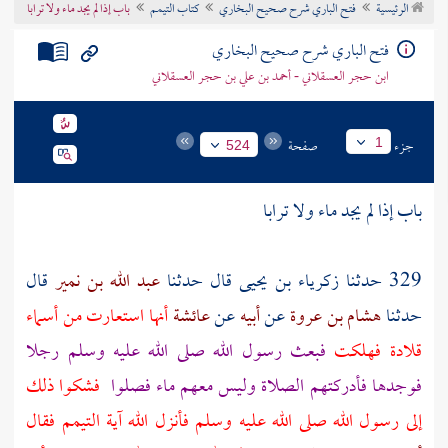
الرئيسية
فتح الباري شرح صحيح البخاري
كتاب التيمم
باب إذا لم يجد ماء ولا ترابا
تراجم الأعلام
فتح الباري شرح صحيح البخاري
ابن حجر العسقلاني - أحمد بن علي بن حجر العسقلاني
جزء
صفحة
1
524
باب إذا لم يجد ماء ولا ترابا
329 حدثنا
زكرياء بن يحيى
قال حدثنا
عبد الله بن نمير
قال
حدثنا
هشام بن عروة
عن
أبيه
عن
عائشة
أنها استعارت من
أسماء
قلادة فهلكت
فبعث رسول الله صلى الله عليه وسلم رجلا
فوجدها فأدركتهم الصلاة وليس معهم ماء فصلوا
فشكوا ذلك
إلى رسول الله صلى الله عليه وسلم فأنزل الله آية التيمم فقال