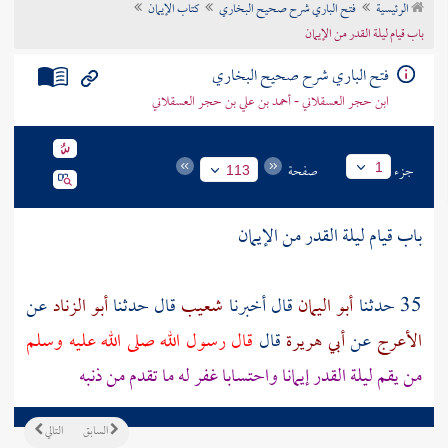
الرئيسية
فتح الباري شرح صحيح البخاري
كتاب الإيمان
تراجم الأعلام
باب قيام ليلة القدر من الإيمان
فتح الباري شرح صحيح البخاري
ابن حجر العسقلاني - أحمد بن علي بن حجر العسقلاني
جزء
صفحة
1
113
باب قيام ليلة القدر من الإيمان
35 حدثنا
أبو اليمان
قال أخبرنا
شعيب
قال حدثنا
أبو الزناد
عن
الأعرج
عن
أبي هريرة
قال
قال رسول الله صلى الله عليه وسلم
من يقم ليلة القدر إيمانا واحتسابا غفر له ما تقدم من ذنبه
السابق
التالي