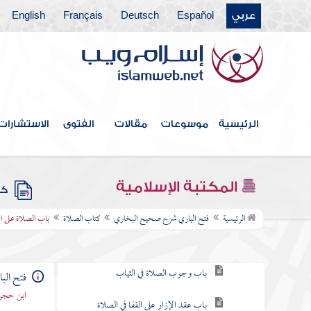
عربي
Español
Deutsch
Français
English
كتاب الإيمان
كتاب العلم
كتاب الوضوء
كتاب الغسل
الرئيسية
موسوعات
مقالات
الفتوى
الاستشارات
كتاب الحيض
كتاب التيمم
المكتبة الإسلامية
كتب
كتاب الصلاة
الرئيسية
فتح الباري شرح صحيح البخاري
كتاب الصلاة
باب الصلاة على ا
باب كيف فرضت الصلاة في الإسراء
باب وجوب الصلاة في الثياب
فتح ال
ابن حجر 
باب عقد الإزار على القفا في الصلاة