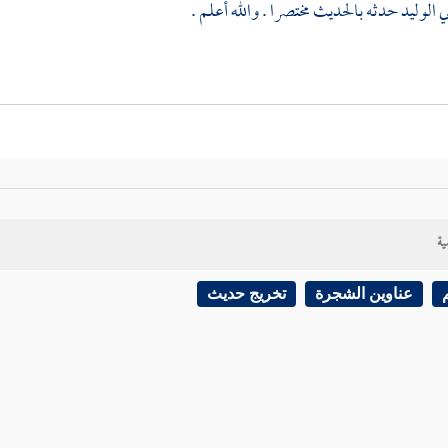
ي الوليد
حدثه بالحديث مختصرا . والله أعلم .
ية
عناوين الشجرة
تخريج حديث