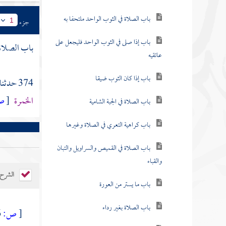
باب الصلاة في الثوب الواحد ملتحفا به
جزء
1
باب إذا صلى في الثوب الواحد فليجعل على
باب الصلاة 
عاتقيه
باب إذا كان الثوب ضيقا
374 حدثنا
الخمرة
[
ص
باب الصلاة في الجبة الشامية
باب كراهية التعري في الصلاة وغيرها
باب الصلاة في القميص والسراويل والتبان
والقباء
الشرح
باب ما يستر من العورة
باب الصلاة بغير رداء
[
ص:
586 ]