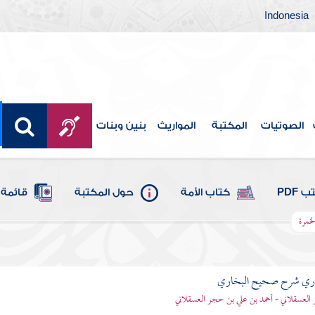
Indonesia
الصوتيات
المكتبة
المواريث
بنين وبنات
 PDF
كتاب الأمة
حول المكتبة
قائمة 
لخمرة
باري شرح صحيح البخاري
العسقلاني - أحمد بن علي بن حجر العسقلاني