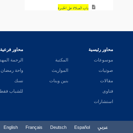
باب الصلاة على الخمرة
باب الصلاة على الفراش
باب السجود على الثوب في شدة الحر
باب الصلاة في النعال
محاور رئيسية
محاور فرعية
موسوعات
المكتبة
الرحمة المهد
باب الصلاة في الخفاف
صوتيات
المواريث
واحة رمضان
باب إذا لم يتم السجود
مقالات
بنين وبنات
نسك
باب يبدي ضبعيه ويجافي في السجود
فتاوى
للشباب فقط
أبواب استقبال القبلة
استشارات
أبواب سترة المصلي
عربي
Español
Deutsch
Français
English