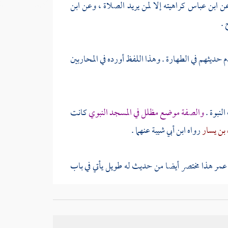
عن
ابن عباس
كراهيته إلا لمن يريد الصلاة ، وعن
ابن
 .
حديثهم في الطهارة . وهذا اللفظ أورده في المحاربين
لنبوة .
والصفة موضع مظلل في
المسجد النبوي
كانت
 بن يسار
رواه
ابن أبي شيبة
عنهما .
 عمر
هذا مختصر أيضا من حديث له طويل يأتي في باب
زاي ، والأول لغة قليلة مع أن القزاز أنكرها .