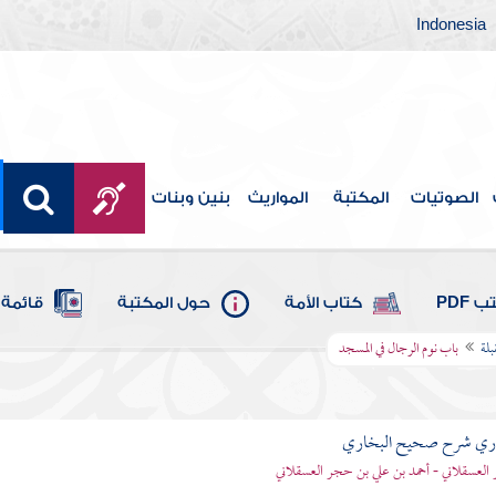
Indonesia
الصوتيات
المكتبة
المواريث
بنين وبنات
 PDF
كتاب الأمة
حول المكتبة
قائمة 
بلة
باب نوم الرجال في المسجد
باري شرح صحيح البخاري
العسقلاني - أحمد بن علي بن حجر العسقلاني