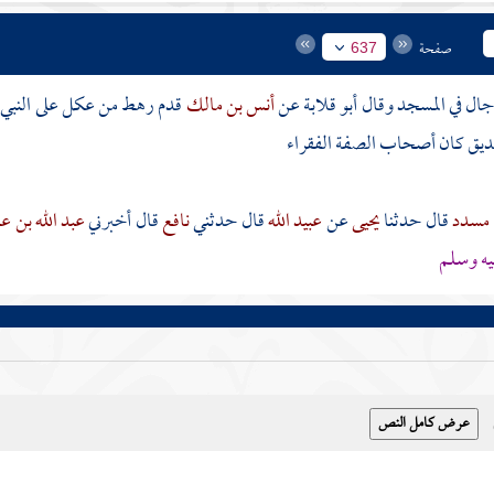
صفحة
637
جال في المسجد وقال أبو قلابة عن
أنس بن مالك
قدم رهط من
عكل
على النبي
ديق كان
أصحاب الصفة
الفقراء
مسدد
قال حدثنا
يحيى
عن
عبيد الله
قال حدثني
نافع
قال أخبرني
عبد الله بن ع
يه وسلم