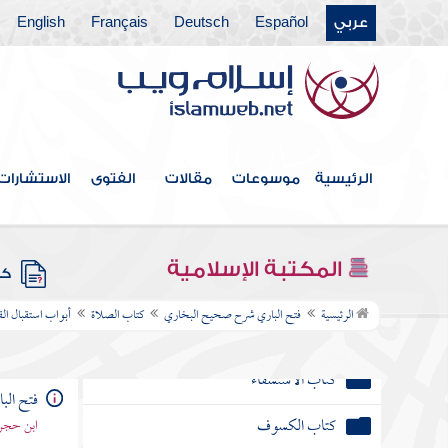
كتاب مواقيت الصلاة
عربي
Español
Deutsch
Français
English
كتاب الأذان
أبواب صلاة الجماعة والإمامة
أبواب صفة الصلاة
الرئيسية
موسوعات
مقالات
الفتوى
الاستشارات
كتاب الجمعة
كتاب صلاة الخوف
المكتبة الإسلامية
كتب
كتاب العيدين
الرئيسية
فتح الباري شرح صحيح البخاري
كتاب الصلاة
أبواب استقبال الق
كتاب الوتر
كتاب الاستسقاء
فتح ال
كتاب الكسوف
ابن حجر 