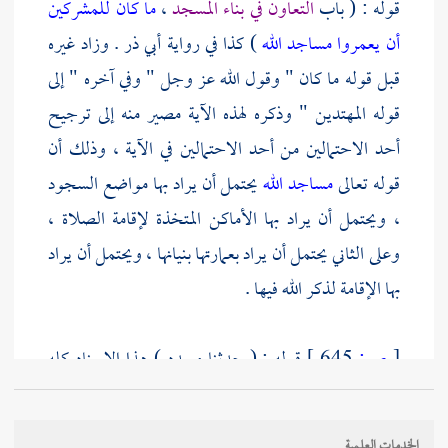
قوله : ( باب
التعاون في بناء المسجد
،
ما كان للمشركين
أن يعمروا مساجد الله
) كذا في رواية
أبي ذر
. وزاد غيره
قبل قوله ما كان " وقول الله عز وجل " وفي آخره " إلى
قوله المهتدين " وذكره لهذه الآية مصير منه إلى ترجيح
أحد الاحتمالين من أحد الاحتمالين في الآية ، وذلك أن
قوله تعالى
مساجد الله
يحتمل أن يراد بها مواضع السجود
، ويحتمل أن يراد بها الأماكن المتخذة لإقامة الصلاة ،
وعلى الثاني يحتمل أن يراد بعمارتها بنيانها ، ويحتمل أن يراد
بها الإقامة لذكر الله فيها .
[
ص:
645 ]
قوله : ( حدثنا مسدد ) هذا الإسناد كله
بصري ; لأن
ابن عباس
أقام على
البصرة
أميرا مدة ومعه
مولاه
عكرمة
.
الخدمات العلمية