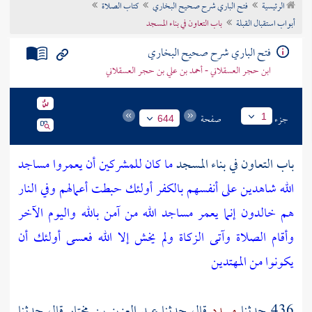
الرئيسية
فتح الباري شرح صحيح البخاري
كتاب الصلاة
تراجم الأعلام
أبواب استقبال القبلة
باب التعاون في بناء المسجد
فتح الباري شرح صحيح البخاري
ابن حجر العسقلاني - أحمد بن علي بن حجر العسقلاني
جزء
صفحة
1
644
باب التعاون في بناء المسجد
ما كان للمشركين أن يعمروا مساجد
الله شاهدين على أنفسهم بالكفر أولئك حبطت أعمالهم وفي النار
هم خالدون إنما يعمر مساجد الله من آمن بالله واليوم الآخر
وأقام الصلاة وآتى الزكاة ولم يخش إلا الله فعسى أولئك أن
يكونوا من المهتدين
436 حدثنا
مسدد
قال حدثنا
عبد العزيز بن مختار
قال حدثنا