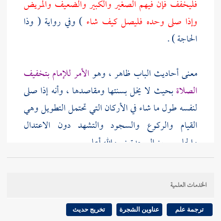
فليخفف فإن فيهم الصغير والكبير والضعيف والمريض
وإذا صلى وحده فليصل كيف شاء
) وفي رواية ( وذا
الحاجة ) .
معنى أحاديث الباب ظاهر ، وهو
الأمر للإمام بتخفيف
الصلاة
بحيث لا يخل بسنتها ومقاصدها ، وأنه إذا صلى
لنفسه طول ما شاء في الأركان التي تحتمل التطويل وهي
القيام والركوع والسجود والتشهد دون الاعتدال
والجلوس بين السجدتين . والله أعلم .
قوله : ( إني لأتأخر عن صلاة الصبح من أجل فلان مما
الخدمات العلمية
يطيل بنا ) فيه جواز
التأخر عن صلاة الجماعة إذا علم من
عادة الإمام التطويل الكثير
، وفيه جواز
ذكر الإنسان
بهذا
ترجمة علم
عناوين الشجرة
تخريج حديث