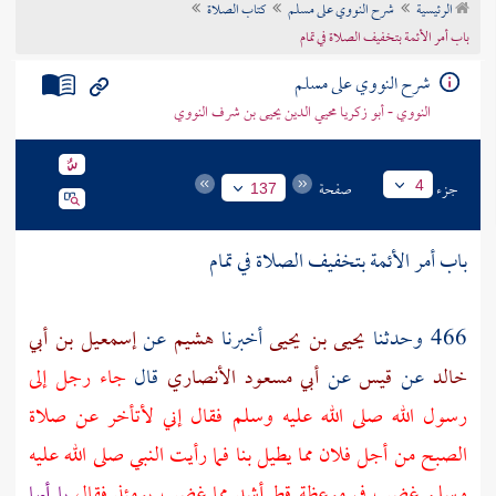
الرئيسية
شرح النووي على مسلم
كتاب الصلاة
تراجم الأعلام
باب أمر الأئمة بتخفيف الصلاة في تمام
شرح النووي على مسلم
النووي - أبو زكريا محيي الدين يحيى بن شرف النووي
جزء
صفحة
4
137
باب أمر الأئمة بتخفيف الصلاة في تمام
466 وحدثنا
يحيى بن يحيى
أخبرنا
هشيم
عن
إسمعيل بن أبي
خالد
عن
قيس
عن
أبي مسعود الأنصاري
قال
جاء رجل إلى
رسول الله صلى الله عليه وسلم فقال إني لأتأخر عن صلاة
الصبح من أجل فلان مما يطيل بنا فما رأيت النبي صلى الله عليه
وسلم غضب في موعظة قط أشد مما غضب يومئذ فقال
يا أيها