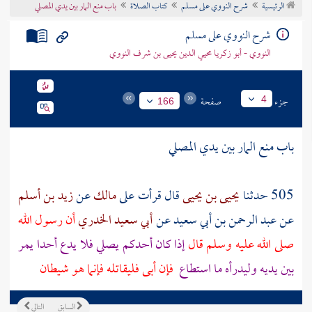
الرئيسية
شرح النووي على مسلم
كتاب الصلاة
باب منع المار بين يدي المصلي
تراجم الأعلام
شرح النووي على مسلم
النووي - أبو زكريا محيي الدين يحيى بن شرف النووي
جزء
صفحة
4
166
باب منع المار بين يدي المصلي
505 حدثنا
يحيى بن يحيى
قال قرأت على
مالك
عن
زيد بن أسلم
عن
عبد الرحمن بن أبي سعيد
عن
أبي سعيد الخدري
أن رسول الله
صلى الله عليه وسلم قال
إذا كان أحدكم يصلي فلا يدع أحدا يمر
بين يديه وليدرأه ما استطاع
فإن أبى فليقاتله فإنما هو شيطان
السابق
التالي