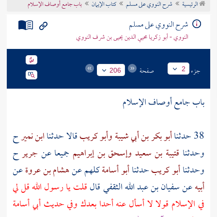
الرئيسية
شرح النووي على مسلم
كتاب الإيمان
باب جامع أوصاف الإسلام
تراجم الأعلام
شرح النووي على مسلم
النووي - أبو زكريا محيي الدين يحيى بن شرف النووي
جزء
صفحة
2
206
باب جامع أوصاف الإسلام
38 حدثنا
أبو بكر بن أبي شيبة
وأبو كريب
قالا حدثنا
ابن نمير
ح
وحدثنا
قتيبة بن سعيد
وإسحق بن إبراهيم
جميعا عن
جرير
ح
وحدثنا
أبو كريب
حدثنا
أبو أسامة
كلهم عن
هشام بن عروة
عن
أبيه
عن
سفيان بن عبد الله الثقفي
قال
قلت يا رسول الله قل لي
في الإسلام قولا لا أسأل عنه أحدا بعدك وفي حديث
أبي أسامة