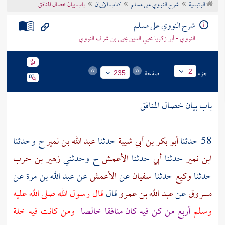
الرئيسية
شرح النووي على مسلم
كتاب الإيمان
باب بيان خصال المنافق
تراجم الأعلام
شرح النووي على مسلم
النووي - أبو زكريا محيي الدين يحيى بن شرف النووي
جزء
صفحة
2
235
باب بيان خصال المنافق
58 حدثنا
أبو بكر بن أبي شيبة
حدثنا
عبد الله بن نمير
ح وحدثنا
ابن نمير
حدثنا
أبي
حدثنا
الأعمش
ح وحدثني
زهير بن حرب
حدثنا
وكيع
حدثنا
سفيان
عن
الأعمش
عن
عبد الله بن مرة
عن
مسروق
عن
عبد الله بن عمرو
قال
قال رسول الله صلى الله عليه
وسلم
أربع من كن فيه كان منافقا خالصا
ومن كانت فيه خلة