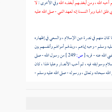
 أحبه الله ، ومن أبغضهم أبغضه الله
وفي الأخرى :
لا
فلق الحبة وبرأ النسمة إنه لعهد النبي - صلى الله عليه
 كان منهم في نصرة دين الإسلام ، والسعي في إظهاره
ليه وسلم - وحبه إياهم ، وبذلهم أموالهم وأنفسهم بين
ي الله عنه - قربه
[
ص:
249 ]
من رسول الله - صلى
إسلام وسوابقه فيه ، ثم أحب
الأنصار
وعليا
لهذا ، كان
لله سبحانه وتعالى ، ورسوله - صلى الله عليه وسلم -
أي خلق النسمة وهي بفتح النون والسين . وهي الإنسان ،
 نسمة . والله أعلم .