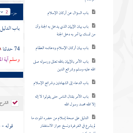
باب السؤال عن أركان الإسلام
جزء
2
باب بيان الإيمان الذي يدخل به الجنة وأن
باب الدليل
من تمسك بما أمر به دخل الجنة
باب بيان أركان الإسلام ودعائمه العظام
74 حدثنا
م
وسلم
آية ا
باب الأمر بالإيمان بالله تعالى ورسوله صلى
الله عليه وسلم وشرائع الدين
باب الدعاء إلى الشهادتين وشرائع الإسلام
باب الأمر بقتال الناس حتى يقولوا لا إله
الشرح
إلا الله محمد رسول الله
الدليل على صحة إسلام من حضره الموت ما
قوله - 
لم يشرع في الغرغرة ونسخ جواز الاستغفار