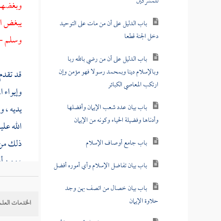
للمشركين
وبغضهم 
يبغض
ا
باب الدليل على أن من مات على التوحيد
دخل الجنة قطعا
وسلم - إ
باب الدليل على أن من رضي بالله ربا
وبالإسلام دينا وبمحمد رسولا فهو مؤمن وإن
قد تقدم
ارتكب المعاصي الكبائر
وإيواء ا
باب بيان عدد شعب الإيمان وأفضلها
يديه ، و
وأدناها وفضيلة الحياء وكونه من الإيمان
الله علي
ذلك من د
باب جامع أوصاف الإسلام
، ومن أب
باب بيان تفاضل الإسلام وأي أموره أفضل
باب بيان خصال من اتصف بهن وجد
وأما قول
حلاوة الإيمان
الخدمات العلم
وقيل : 