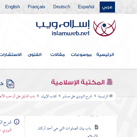
عربي
Español
Deutsch
Français
English
الرئيسية
موسوعات
مقالات
الفتوى
الاستشارات
فهرس الكتاب
مقدمة
المكتبة الإسلامية
كتب
كتاب الإيمان
الرئيسية
شرح النووي على مسلم
كتاب الإيمان
باب الدليل على أن حب الأنص
باب بيان الإيمان والإسلام والإحسان
والإيمان بالقدر
شرح ال
باب بيان الصلوات التي هي أحد أركان
النووي -
الإسلام