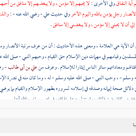
آية النفاق
وفي الأخرى :
لا يحبهم إلا مؤمن ، ولا يبغضهم إلا منافق من أحبهم
لأنصار
رجل يؤمن بالله واليوم الآخر
وفي حديث
علي
- رضي الله عنه - :
والذي 
لي أن لا يحبني إلا مؤمن ، ولا يبغضني إلا منافق
.
 أن الآية هي العلامة ، ومعنى هذه الأحاديث : أن من عرف مرتبة
الأنصار
وما
لمسلمين وقيامهم في مهمات دين الإسلام حق القيام ، وحبهم النبي - صلى الله ع
قتالهم ومعاداتهم سائر الناس إيثارا للإسلام . وعرف من
علي بن أبي طالب
- رض
ه وسلم - ، وحب النبي - صلى الله عليه وسلم - له ، وما كان منه في نصرة ال
لائل صحة إيمانه وصدقه في إسلامه لسروره بظهور الإسلام والقيام بما يرضي ا
غضهم كان بضد ذلك ، واستدل به على نفاقه وفساد سريرته . والله أعلم .
ه : ( فلق الحبة ) فمعناه شقها بالنبات . وقوله ( وبرأ النسمة ) هو بالهمزة 
ية
النفس . وحكى
الأزهري
أن النسمة هي النفس ، وأن كل دابة في جوفها روح فهي