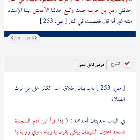
حدثني
زهير بن حرب
حدثنا
وكيع
حدثنا
الأعمش
بهذا الإسناد
مثله غير أنه قال فعصيت فلي النار
[
ص:
253 ]
السابق
التالي
الشرح
[
ص:
253 ]
باب بيان إطلاق اسم الكفر على من ترك
الصلاة
في الباب حديثان أحدهما : (
إذا قرأ ابن آدم السجدة
فسجد اعتزل الشيطان يبكي يقول يا ويله ، وفي رواية يا