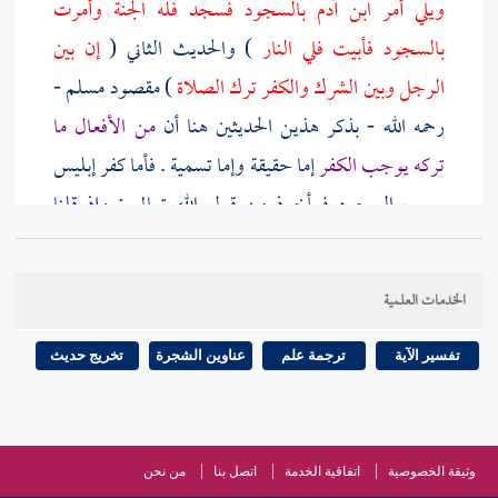
ويلي أمر ابن آدم بالسجود فسجد فله الجنة وأمرت
بالسجود فأبيت فلي النار
) والحديث الثاني (
إن بين
الرجل وبين الشرك والكفر ترك الصلاة
) مقصود
مسلم
-
رحمه الله - بذكر هذين الحديثين هنا أن
من الأفعال ما
تركه يوجب الكفر
إما حقيقة وإما تسمية . فأما كفر إبليس
بسبب السجود فمأخوذ من قول الله تعالى :
وإذ قلنا
للملائكة اسجدوا لآدم فسجدوا إلا إبليس أبى واستكبر
وكان من الكافرين
قال الجمهور : معناه وكان في علم الله
الخدمات العلمية
تعالى من الكافرين ، وقال بعضهم : وصار من الكافرين ،
كقوله تعالى
وحال بينهما الموج فكان من المغرقين
.
تفسير الآية
ترجمة علم
عناوين الشجرة
تخريج حديث
وأما
تارك الصلاة
فإن كان منكرا لوجوبها فهو كافر بإجماع
المسلمين ، خارج من ملة الإسلام إلا أن يكون قريب عهد
وثيقة الخصوصية
اتفاقية الخدمة
اتصل بنا
من نحن