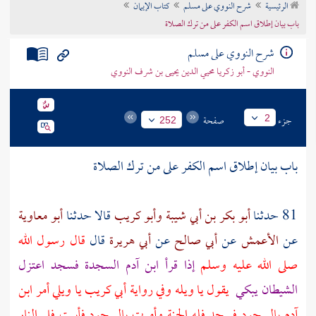
الرئيسية
شرح النووي على مسلم
كتاب الإيمان
تراجم الأعلام
باب بيان إطلاق اسم الكفر على من ترك الصلاة
شرح النووي على مسلم
النووي - أبو زكريا محيي الدين يحيى بن شرف النووي
جزء
صفحة
2
252
باب بيان إطلاق اسم الكفر على من ترك الصلاة
81 حدثنا
أبو بكر بن أبي شيبة
وأبو كريب
قالا حدثنا
أبو معاوية
عن
الأعمش
عن
أبي صالح
عن
أبي هريرة
قال
قال رسول الله
صلى الله عليه وسلم
إذا قرأ ابن
آدم
السجدة فسجد اعتزل
الشيطان يبكي
يقول يا ويله وفي رواية
أبي كريب
يا ويلي أمر ابن
آدم
بالسجود فسجد فله الجنة وأمرت بالسجود فأبيت فلي النار