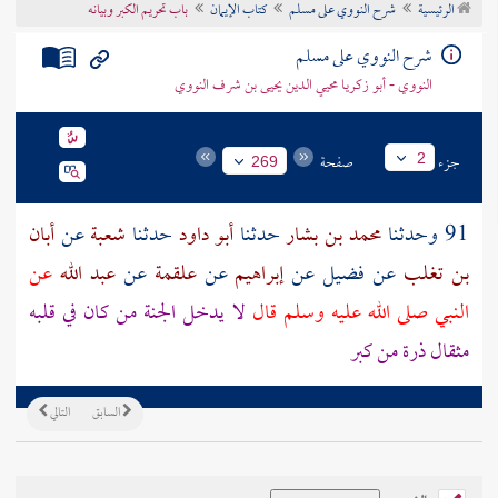
الرئيسية
شرح النووي على مسلم
كتاب الإيمان
باب تحريم الكبر وبيانه
تراجم الأعلام
شرح النووي على مسلم
النووي - أبو زكريا محيي الدين يحيى بن شرف النووي
جزء
صفحة
2
269
91 وحدثنا
محمد بن بشار
حدثنا
أبو داود
حدثنا
شعبة
عن
أبان
بن تغلب
عن
فضيل
عن
إبراهيم
عن
علقمة
عن
عبد الله
عن
النبي صلى الله عليه وسلم قال
لا يدخل الجنة من كان في قلبه
مثقال ذرة من كبر
السابق
التالي