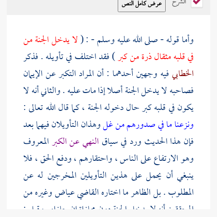
الشرح
وأما قوله - صلى الله عليه وسلم - : (
لا يدخل الجنة من
في قلبه مثقال ذرة من كبر
) فقد اختلف في تأويله . فذكر
الخطابي
فيه وجهين أحدهما : أن المراد التكبر عن الإيمان
فصاحبه لا يدخل الجنة أصلا إذا مات عليه . والثاني أنه لا
يكون في قلبه كبر حال دخوله الجنة ، كما قال الله تعالى :
ونزعنا ما في صدورهم من غل
وهذان التأويلان فيهما بعد
فإن هذا الحديث ورد في سياق
النهي عن الكبر
المعروف
وهو الارتفاع على الناس ، واحتقارهم ، ودفع الحق ، فلا
ينبغي أن يحمل على هذين التأويلين المخرجين له عن
المطلوب . بل الظاهر ما اختاره
القاضي عياض
وغيره من
المحققين أنه لا يدخل الجنة دون مجازاة إن جازاه . وقيل :