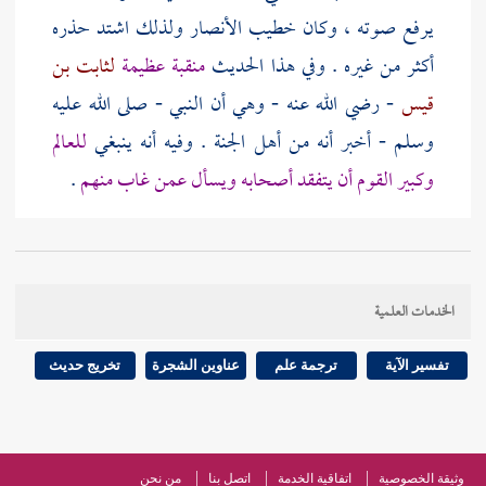
يرفع صوته ، وكان خطيب
الأنصار
ولذلك اشتد حذره
أكثر من غيره . وفي هذا الحديث
منقبة عظيمة
لثابت بن
قيس
- رضي الله عنه - وهي أن النبي - صلى الله عليه
وسلم - أخبر أنه من أهل الجنة . وفيه أنه ينبغي
للعالم
وكبير القوم أن يتفقد أصحابه ويسأل عمن غاب منهم
.
وقول
مسلم
- رحمه الله - : ( حدثنا
قطن بن نسير
قال :
حدثنا
جعفر بن سليمان
حدثنا
ثابت
عن
أنس
) فيه لطيفة
الخدمات العلمية
وهو أنه إسناد كله بصريون . و (
قطن
) بفتح القاف
والطاء المهملة وبالنون و (
نسير
) بنون
[
ص:
302 ]
تفسير الآية
ترجمة علم
عناوين الشجرة
تخريج حديث
مضمومة ثم سين مهملة مفتوحة ثم مثناة من تحت ساكنة
ثم راء . وقد قدمنا أنه ليس في الصحيحين (
نسير
) غيره .
وقد قدمنا في الفصول المذكورة في مقدمة هذا الشرح إنكار
وثيقة الخصوصية
اتفاقية الخدمة
اتصل بنا
من نحن