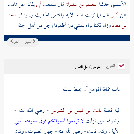
الأسدي
حدثنا
المعتمر بن سليمان
قال سمعت
أبي
يذكر عن
ثابت
عن
أنس
قال لما نزلت هذه الآية واقتص الحديث ولم يذكر
سعد
بن معاذ
وزاد فكنا نراه يمشي بين أظهرنا رجل من أهل الجنة
السابق
التالي
الشرح
باب مخافة المؤمن أن يحبط عمله
فيه قصة
ثابت بن قيس بن الشماس
- رضي الله عنه -
وخوفه حين نزلت
لا ترفعوا أصواتكم فوق صوت النبي
الآية ، وكان
ثابت
- رضي الله عنه - جهير الصوت ، وكان