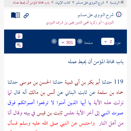
الرئيسية
شرح النووي على مسلم
كتاب الإيمان
باب مخافة المؤمن أن يحبط عمله
تراجم الأعلام
شرح النووي على مسلم
النووي - أبو زكريا محيي الدين يحيى بن شرف النووي
جزء
صفحة
2
301
باب مخافة المؤمن أن يحبط عمله
119 حدثنا
أبو بكر بن أبي شيبة
حدثنا
الحسن بن موسى
حدثنا
حماد بن سلمة
عن
ثابت البناني
عن
أنس بن مالك
أنه قال
لما
نزلت هذه الآية
يا أيها الذين آمنوا لا ترفعوا أصواتكم فوق
صوت النبي
إلى آخر الآية جلس
ثابت بن قيس
في بيته وقال أنا
من أهل النار
واحتبس عن النبي صلى الله عليه وسلم فسأل