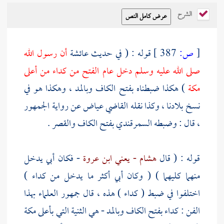
الشرح
[
ص:
387 ]
قوله : ( في حديث
عائشة
أن رسول الله
صلى الله عليه وسلم دخل عام الفتح من
كداء
من أعلى
مكة
) هكذا ضبطناه بفتح الكاف وبالمد ، وهكذا هو في
نسخ بلادنا ، وكذا نقله القاضي
عياض
عن رواية الجمهور
، قال : وضبطه
السمرقندي
بفتح الكاف والقصر .
قوله : ( قال
هشام - يعني ابن عروة
- فكان أبي يدخل
منهما كليهما ) ( وكان أبي أكثر ما يدخل من
كداء
)
اختلفوا في ضبط (
كداء
) هذه ، قال جمهور العلماء بهذا
الفن : كداء بفتح الكاف وبالمد - هي الثنية التي بأعلى
مكة