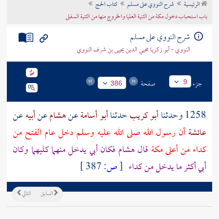
الرئيسية
شرح النووي على مسلم
كتاب الحج
تراجم الأعلام
باب استحباب دخول مكة من الثنية العليا والخروج منها من الثنية السفلى
شرح النووي على مسلم
النووي - أبو زكريا محيي الدين يحيى بن شرف النووي
جزء
صفحة
9
386
1258 وحدثنا
أبو كريب
حدثنا
أبو أسامة
عن
هشام
عن
أبيه
عن
عائشة
أن رسول الله صلى الله عليه وسلم دخل عام الفتح من
كداء
من أعلى
مكة
قال
هشام
فكان أبي يدخل منهما كليهما وكان
أبي أكثر ما يدخل من
كداء
[
ص:
387 ]
السابق
التالي