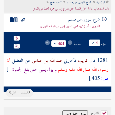
الرئيسية
شرح النووي على مسلم
كتاب الحج
تراجم الأعلام
باب استحباب إدامة الحاج التلبية حتى يشرع في رمي جمرة العقبة يوم النحر
شرح النووي على مسلم
النووي - أبو زكريا محيي الدين يحيى بن شرف النووي
جزء
صفحة
9
404
1281 قال
كريب
فأخبرني
عبد الله بن عباس
عن
الفضل
أن
رسول الله صلى الله عليه وسلم
لم يزل يلبي حتى بلغ
الجمرة
[
ص:
405 ]
السابق
التالي
الشرح