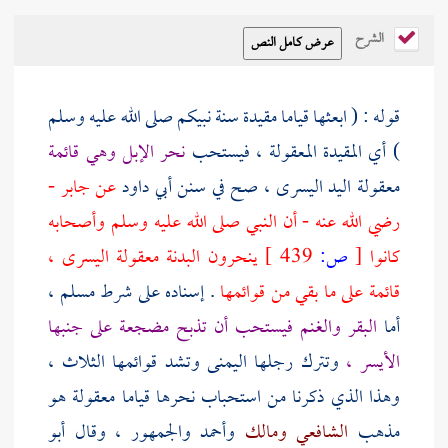
الشرح
قوله : ( ابعثها قياما مقيدة سنة نبيكم صلى الله عليه وسلم
) أي المقيدة المعقولة ، فيستحب
نحر الإبل وهي قائمة
معقولة اليد اليسرى ، صح في سنن
أبي داود
عن
جابر
-
رضي الله عنه - أن النبي صلى الله عليه وسلم وأصحابه
كانوا
[
ص:
439 ]
ينحرون البدنة معقولة اليسرى ،
قائمة على ما بقي من قوائمها
. إسناده على شرط
مسلم ،
أما
البقر والغنم فيستحب أن تذبح مضجعة على جنبها
الأيسر ،
وتترك رجلها اليمنى وتشد قوائمها الثلاث ،
وهذا الذي ذكرنا من استحباب نحرها قياما معقولة هو
مذهب
الشافعي
ومالك
وأحمد
والجمهور ، وقال
أبو