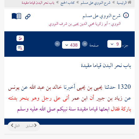
الرئيسية
شرح النووي على مسلم
كتاب الحج
باب نحر البدن قياما مقيدة
تراجم الأعلام
شرح النووي على مسلم
النووي - أبو زكريا محيي الدين يحيى بن شرف النووي
جزء
صفحة
9
438
باب نحر البدن قياما مقيدة
1320 حدثنا
يحيى بن يحيى
أخبرنا
خالد بن عبد الله
عن
يونس
عن
زياد بن جبير
أن
ابن عمر
أتى على رجل وهو ينحر بدنته
باركة فقال
ابعثها قياما مقيدة سنة نبيكم صلى الله عليه وسلم
السابق
التالي