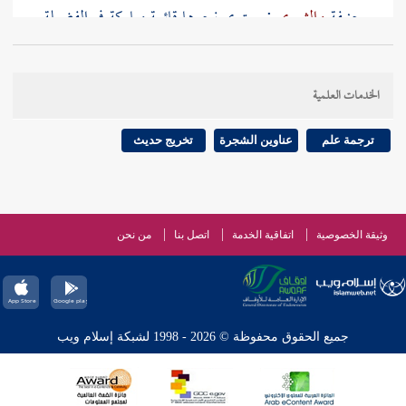
حنيفة
والثوري
: يستوي نحرها قائمة وباركة في الفضيلة
، وحكى القاضي عن
طاوس
أن نحرها باركة وهذا مخالف
للسنة . والله أعلم .
الخدمات العلمية
ترجمة علم
عناوين الشجرة
تخريج حديث
وثيقة الخصوصية
اتفاقية الخدمة
اتصل بنا
من نحن
جميع الحقوق محفوظة © 2026 - 1998 لشبكة إسلام ويب