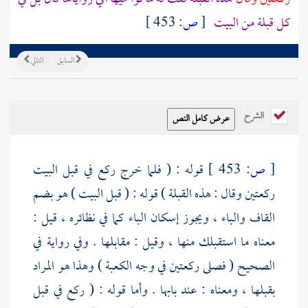
كل قبلة من
البيت
[
ص:
453 ]
السابق
التالي
الشرح
[
ص:
453 ]
قوله : ( فلما خرج ركع في قبل البيت
ركعتين وقال : هذه القبلة ) قوله : ( قبل
البيت
) هو بضم
القاف والباء ، ويجوز إسكان الباء كما في نظائره ، قيل :
معناه ما استقبلك منها ، وقيل : مقابلها . وفي رواية في
الصحيح ( فصلى ركعتين في وجه
الكعبة
) وهذا هو المراد
بقبلها ، ومعناه : عند بابها . وأما قوله : ( ركع في قبل