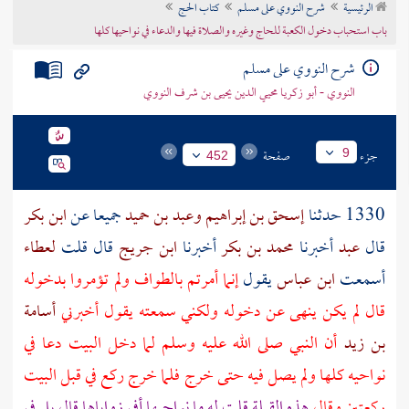
الرئيسية
شرح النووي على مسلم
كتاب الحج
تراجم الأعلام
باب استحباب دخول الكعبة للحاج وغيره والصلاة فيها والدعاء في نواحيها كلها
شرح النووي على مسلم
النووي - أبو زكريا محيي الدين يحيى بن شرف النووي
جزء
صفحة
9
452
1330 حدثنا
إسحق بن إبراهيم
وعبد بن حميد
جميعا عن
ابن بكر
قال
عبد
أخبرنا
محمد بن بكر
أخبرنا
ابن جريج
قال قلت
لعطاء
أسمعت
ابن عباس
يقول
إنما أمرتم بالطواف ولم تؤمروا بدخوله
قال لم يكن ينهى عن دخوله ولكني سمعته يقول أخبرني
أسامة
بن زيد
أن النبي صلى الله عليه وسلم لما دخل
البيت
دعا في
نواحيه كلها ولم يصل فيه حتى خرج فلما خرج ركع في قبل
البيت
ركعتين وقال
هذه القبلة قلت له ما نواحيها أفي زواياها قال بل في