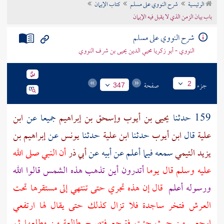
الرئيسية
شرح النووي على مسلم
كتاب الإيمان
تراجم الأعلام
باب بيان الزمن الذي لا يقبل فيه الإيمان
شرح النووي على مسلم
النووي - أبو زكريا محيي الدين يحيى بن شرف النووي
جزء
صفحة
2
347
159 حدثنا
يحيى بن أيوب
وإسحق بن إبراهيم
جميعا عن
ابن
علية
قال
ابن أيوب
حدثنا
ابن علية
حدثنا
يونس
عن
إبراهيم بن
يزيد التيمي
سمعه فيما أعلم عن
أبيه
عن
أبي ذر
أن النبي صلى الله
عليه وسلم قال يوما
أتدرون أين تذهب هذه الشمس قالوا الله
ورسوله أعلم
قال إن هذه تجري حتى تنتهي إلى مستقرها تحت
العرش فتخر ساجدة فلا تزال كذلك حتى يقال لها ارتفعي
ارجعي من حيث جئت فترجع فتصبح طالعة من مطلعها ثم